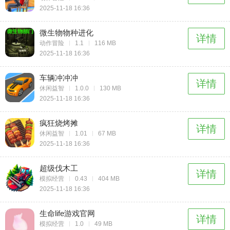
2025-11-18 16:36
微生物物种进化
详情
动作冒险
1.1
116 MB
2025-11-18 16:36
车辆冲冲冲
详情
休闲益智
1.0.0
130 MB
2025-11-18 16:36
疯狂烧烤摊
详情
休闲益智
1.01
67 MB
2025-11-18 16:36
超级伐木工
详情
模拟经营
0.43
404 MB
2025-11-18 16:36
生命life游戏官网
详情
模拟经营
1.0
49 MB