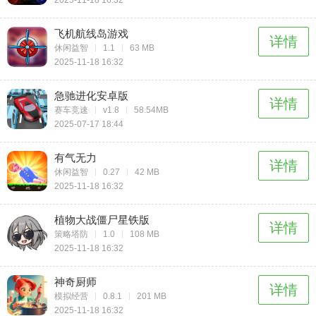
2025-11-18 16:32
飞机航线岛游戏
详情
休闲益智
1.1
63 MB
2025-11-18 16:32
急驰进化安卓版
详情
赛车竞速
v1.8
58.54MB
2025-07-17 18:44
有气无力
详情
休闲益智
0.27
42 MB
2025-11-18 16:32
植物大战僵尸星铁版
详情
策略塔防
1.0
108 MB
2025-11-18 16:32
神奇厨师
详情
模拟经营
0.8.1
201 MB
2025-11-18 16:32