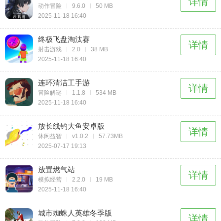
详情
动作冒险
9.6.0
50 MB
2025-11-18 16:40
终极飞盘淘汰赛
详情
射击游戏
2.0
38 MB
2025-11-18 16:40
连环清洁工手游
详情
冒险解谜
1.1.8
534 MB
2025-11-18 16:40
放长线钓大鱼安卓版
详情
休闲益智
v1.0.2
57.73MB
2025-07-17 19:13
放置燃气站
详情
模拟经营
2.2.0
19 MB
2025-11-18 16:40
城市蜘蛛人英雄冬季版
详情