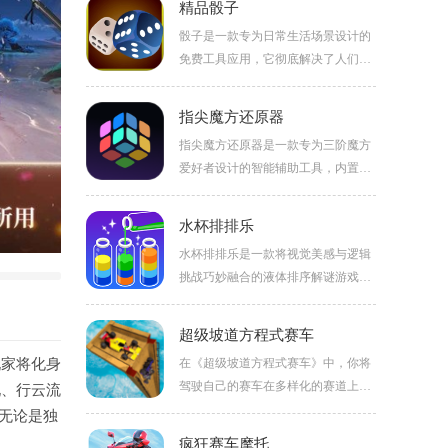
精品骰子
骰子是一款专为日常生活场景设计的
免费工具应用，它彻底解决了人们随
身携带实体骰子的不便。无论是朋友
聚会时的桌游娱乐，还是需要随机决
指尖魔方还原器
策的瞬间，这款应用都能提供最便捷
指尖魔方还原器是一款专为三阶魔方
的解决方案。它以其极致的轻量化设
爱好者设计的智能辅助工具，内置多
计、无后台运行的纯净体验以及从An
种高效求解算法，能够应对任意复杂
droid 1.5起近乎全版本的兼容性，成
打乱状态。它提供丰富的练习模块，
为了潮人必备的娱乐利器。用户无需
水杯排排乐
帮助用户逐步掌握转动规律，并在每
担心隐私泄露或内存占用，只需轻轻
水杯排排乐是一款将视觉美感与逻辑
次成功还原中获得成就感。从手动填
一点，即可获得如同真实骰子般的滚
挑战巧妙融合的液体排序解谜游戏。
色到摄像头识别，再到虚拟操作，多
动动画与碰撞音效，让每一次投掷都
玩家需要通过倾倒和调配不同颜色的
种交互方式适应不同场景需求。内置
充满乐趣与仪式感。
液体，将混乱的水杯整理成色彩分
专业计时系统可记录每轮操作耗时，
超级坡道方程式赛车
明、井然有序的状态。游戏凭借直观
并支持双人同台竞技，让训练过程更
玩家将化身
在《超级坡道方程式赛车》中，你将
的操作和循序渐进的难度设计，为玩
具挑战性与趣味性。
驾驶自己的赛车在多样化的赛道上飞
现、行云流
家带来沉浸式的解谜体验，既能锻炼
驰，体验速度与激情带来的纯粹快
无论是独
思维能力，又能舒缓日常压力，是休
乐。驾驶时需格外小心，避免冲出赛
闲时光的理想选择。
疯狂赛车摩托