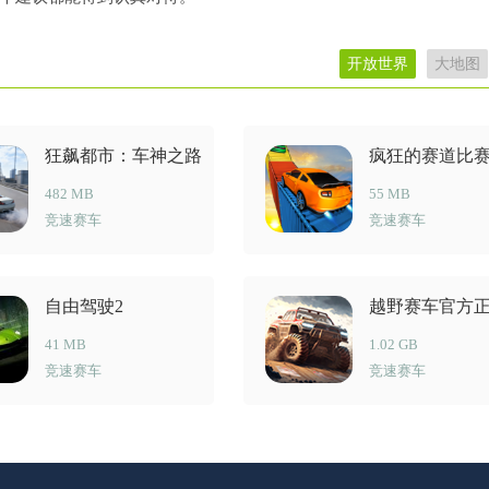
开放世界
大地图
狂飙都市：车神之路
疯狂的赛道比
482 MB
55 MB
竞速赛车
竞速赛车
自由驾驶2
越野赛车官方
41 MB
1.02 GB
竞速赛车
竞速赛车