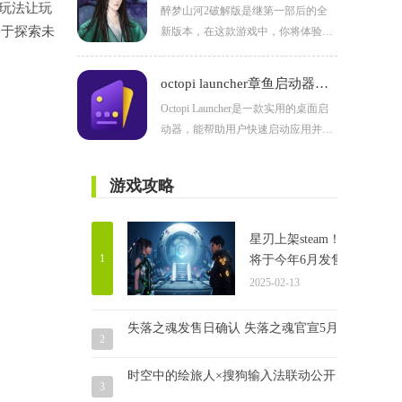
玩法让玩
醉梦山河2破解版是继第一部后的全
9.8爆率设定，装备全靠打、元宝全靠
衷于探索未
新版本，在这款游戏中，你将体验到
爆，真正实现零氪也能爽玩，点燃每
全新的玩法模式。直接下载即可，该
一位玩家的热血战斗激情。
版本已完整破解，你可以随意运用自
octopi launcher章鱼启动器官方正版
带的鲜花购买自己需要的道具，还能
Octopi Launcher是一款实用的桌面启
修改人物属性！
动器，能帮助用户快速启动应用并优
化手机桌面。它提供丰富的小部件，
支持调整布局和添加快捷方式，让操
游戏攻略
作更高效。
星刃上架steam！
1
将于今年6月发售
2025-02-13
失落之魂发售日确认 失落之魂官宣5月30日发售！
2
时空中的绘旅人×搜狗输入法联动公开
3