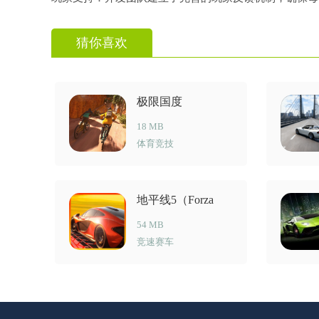
猜你喜欢
极限国度
18 MB
体育竞技
地平线5（Forza
Horizon 5）
54 MB
竞速赛车