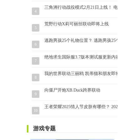
三角洲行动战役模式2月21日上线！ 电影改编 虚
4
荒野行动X莉可丽丝联动即将上线
5
逃跑男孩25个礼物位置？ 逃跑男孩25个礼物怎么
6
绝地求生国际服3.7版本测试服更新内容抢先看！
7
我的世界联动三丽鸥 凯蒂猫和朋友即将登场！
8
向僵尸开炮XB.Duck跨界联动
9
王者荣耀2025情人节皮肤有哪些？ 2025年情人
10
游戏专题