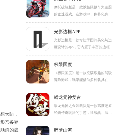
道。比赛中你将面对众多强劲的对
摩托破解版是一款以极限飙车为主题
手，只有充分发挥自己的驾驶实力，
的竞速游戏。在游戏中，你将化身为
才能最终赢得胜利。
一名摩托车手，驾驶不同型号的摩托
车在公路上展开速度竞赛，超越所有
光影边框APP
对手，直达终点。游戏总计提供了16
光影边框是一款专注于图片美化与边
款独特的车型供你选择，感兴趣的话
框设计的app，它内置了丰富的边框模
就来下载体验吧！
板、胶片相框、拍立得风格、水印和
特效，能让照片瞬间拥有质感和氛
极限国度
围。除了裁剪、背景调整、添加边框
《极限国度》是一款充满乐趣的驾驶
等基础编辑功能，它还特别适合用来
冒险游戏，玩家能借助多种载具在广
记录日常或风景照片，让每一张图片
阔世界中自由驰骋，尽情展现自己的
都更具故事感。
技巧。独特的物理引擎与操作方式带
蟠龙元神复古
来意想不到的快乐，沿途还能欣赏风
蟠龙元神之金装裁决是一款高度还原
格各异的壮丽景色。如果你热爱这种
经典传奇玩法的手游，延续战、法、
幻想大陆，
刺激的冒险，就快来下载体验吧。
道三大职业体系，自由选择你的战斗
对形态各异
风格。游戏采用复古画风搭配流畅操
般顺滑的战
醉梦山河
作，带来拳拳到肉的打击快感。超高