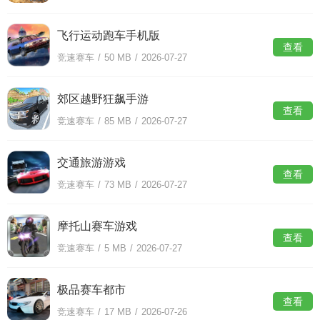
飞行运动跑车手机版
查看
竞速赛车
/
50 MB
/
2026-07-27
郊区越野狂飙手游
查看
竞速赛车
/
85 MB
/
2026-07-27
交通旅游游戏
查看
竞速赛车
/
73 MB
/
2026-07-27
摩托山赛车游戏
查看
竞速赛车
/
5 MB
/
2026-07-27
极品赛车都市
查看
竞速赛车
/
17 MB
/
2026-07-26