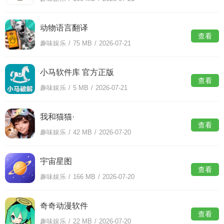
动物语言翻译
查看
趣味娱乐
/
75 MB
/
2026-07-21
小马软件库 官方正版
查看
趣味娱乐
/
5 MB
/
2026-07-21
我和猫猫·
查看
趣味娱乐
/
42 MB
/
2026-07-20
宇宙星图
查看
趣味娱乐
/
166 MB
/
2026-07-20
奇奇动漫软件
查看
趣味娱乐
/
22 MB
/
2026-07-20