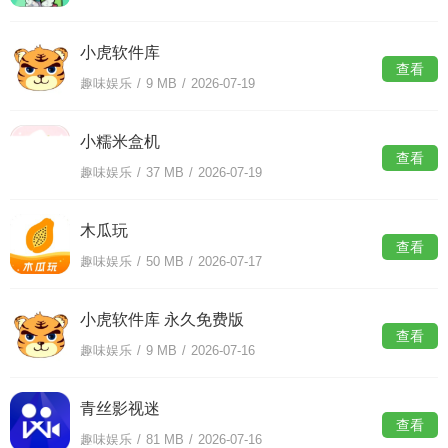
小虎软件库
查看
趣味娱乐
/
9 MB
/
2026-07-19
小糯米盒机
查看
趣味娱乐
/
37 MB
/
2026-07-19
木瓜玩
查看
趣味娱乐
/
50 MB
/
2026-07-17
小虎软件库 永久免费版
查看
趣味娱乐
/
9 MB
/
2026-07-16
青丝影视迷
查看
趣味娱乐
/
81 MB
/
2026-07-16