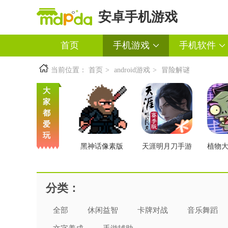
安卓手机游戏
首页
手机游戏
手机软件
当前位置：
首页
>
android游戏
>
冒险解谜
大
家
都
爱
玩
黑神话像素版
天涯明月刀手游
植物
交版
分类：
全部
休闲益智
卡牌对战
音乐舞蹈