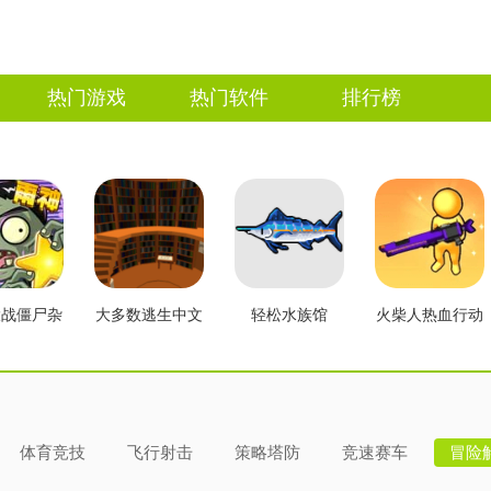
热门游戏
热门软件
排行榜
大战僵尸杂
大多数逃生中文
轻松水族馆
火柴人热血行动
2.3版本
版
体育竞技
飞行射击
策略塔防
竞速赛车
冒险