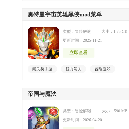
动作冒险
奥特曼宇宙英雄黑侠mod菜单
类型：冒险解谜
大小：1.75 GB
更新时间：2025-11-21
立即查看
闯关类手游
智力闯关
冒险游戏
火柴人手游
街机格斗手游
帝国与魔法
竞技格斗手游
类型：冒险解谜
大小：590 MB
更新时间：2026-04-20