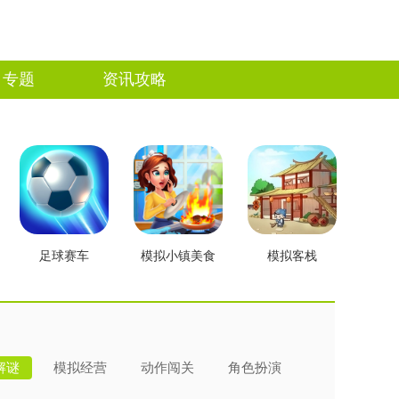
专题
资讯攻略
足球赛车
模拟小镇美食
模拟客栈
解谜
模拟经营
动作闯关
角色扮演