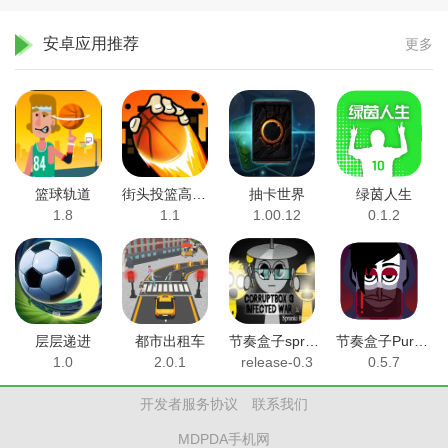
安卓应用推荐
更多
篮球轨道
街头投篮高高手
抽卡世界
绿茵人生
1.8
1.1
1.00.12
0.1.2
层层递进
都市出租车
节奏盒子sprunki热门合集
节奏盒子PurpleCity模组
1.0
2.0.1
release-0.3
0.5.7
开发者服务协议
联系我们
MDPDA手机网