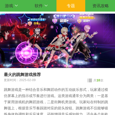
游戏
软件
专题
资讯攻略
最火的跳舞游戏推荐
更新时间：2025-02-09
共
10
款
跳舞游戏是一种结合音乐和舞蹈动作的互动娱乐形式，玩家通过模
仿屏幕上的指示或节奏进行游戏。这类游戏通常分为两类：一是基
于家用游戏机的舞蹈游戏，二是街舞机类游戏。玩家站在特制的跳
舞毯上，根据音乐节奏踩踏对应的箭头按钮。跳舞游戏不仅能够锻
炼身体协调性和反应速度，还能增强音乐感知能力，适合各个年龄