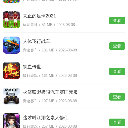
真正的足球2021
查看
体育竞技
/
51 MB
/
2026-08-08
人体飞行战车
查看
竞速赛车
/
181 MB
/
2026-08-08
铁血传世
查看
破解游戏
/
161 MB
/
2026-08-08
火箭联盟极限汽车赛国际服
查看
竞速赛车
/
197 MB
/
2026-08-08
这才叫江湖之素人修仙
查看
破解游戏
/
257 MB
/
2026-08-08