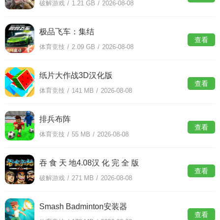
破解游戏
/
1.21 GB
/
2026-08-08
极品飞车：集结
查看
体育竞技
/
2.09 GB
/
2026-08-08
纸片大作战3D汉化版
查看
体育竞技
/
141 MB
/
2026-08-08
排兵布阵
查看
体育竞技
/
55 MB
/
2026-08-08
吞 食 天 地4.08汉 化 完 全 版
查看
破解游戏
/
271 MB
/
2026-08-08
Smash Badminton安装器
查看