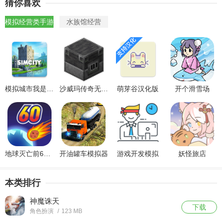
猜你喜欢
模拟经营类手游
水族馆经营
模拟城市我是市长
沙威玛传奇无限金币下载
萌芽谷汉化版
开个滑雪场
地球灭亡前60秒中文版
开油罐车模拟器
游戏开发模拟
妖怪旅店
本类排行
神魔诛天
下载
角色扮演
/
123 MB