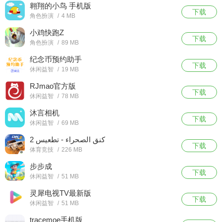
翱翔的小鸟 手机版
下载
角色扮演
/
4 MB
小鸡快跑Z
下载
角色扮演
/
89 MB
纪念币预约助手
下载
休闲益智
/
19 MB
RJmao官方版
下载
休闲益智
/
78 MB
沐言相机
下载
休闲益智
/
69 MB
كنق الصحراء - تطعيس 2
下载
体育竞技
/
226 MB
步步成
下载
休闲益智
/
51 MB
灵犀电视TV最新版
下载
休闲益智
/
51 MB
tracemoe手机版