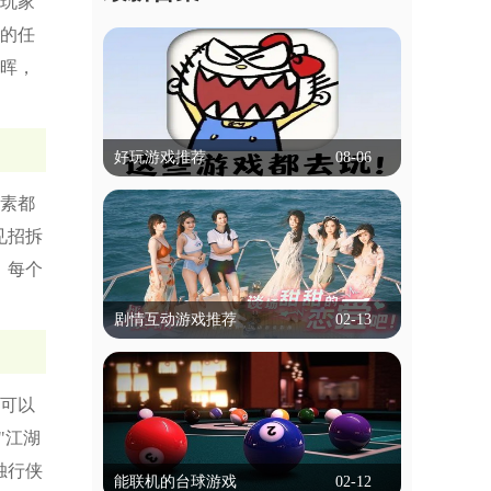
玩家
的任
晖，
好玩游戏推荐
08-06
素都
好玩游戏推荐
见招拆
什么游戏比较好玩,可以推荐吗？本专题
就帮大家解决这个困扰，专题里的游戏有
，每个
冒险类，动作类等等，都是不需要实名认
立即查看
证就能玩的，为学生用户带来了便捷！
剧情互动游戏推荐
02-13
剧情互动游戏推荐
剧情互动游戏是一种以叙事为核心的游戏
可以
类型，玩家通过选择影响故事走向和结
"江湖
局。这类游戏通常以丰富的剧情和角色发
立即查看
展为特色，玩家的每个决定都可能改变情
独行侠
能联机的台球游戏
02-12
节发展，带来不同的结局。游戏通过对话