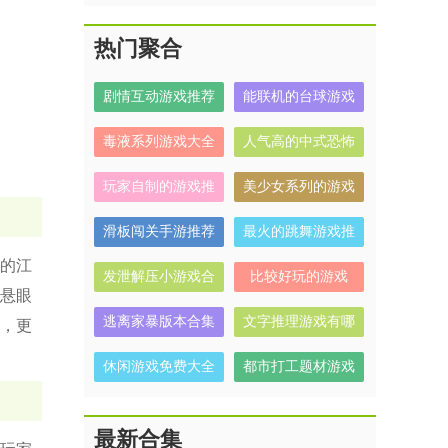
热门聚合
剧情互动游戏推荐
能联机的台球游戏
毒液系列游戏大全
人气高的中式恐怖
解谜游戏有哪些
玩家自制的游戏推
美少女系列的游戏
荐
有哪些
滑板闯关手游推荐
最火的跳舞游戏推
荐
的江
发泄解压小游戏合
比较好玩的游戏
悬眼
集
逃离家暴版本合集
文字推理游戏有哪
，更
些
休闲游戏免费大全
都市打工题材游戏
合集
最新合集