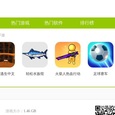
热门游戏
热门软件
排行榜
手游
数逃生中文
轻松水族馆
火柴人热血行动
足球赛车
版
游戏大小：
1.46 GB