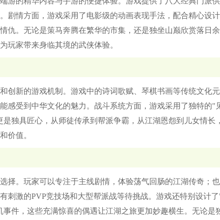
端游的精华内容与手游的便捷体验。游戏提供了八大经典门派供
。剧情方面，游戏采用了电影级的动画表现手法，配合精心设计
情仇。无论是策马奔腾在繁华的市集，还是独坐山巅欣赏落日余
为玩家带来身临其境的武侠体验。
和创新的游戏机制。游戏中的诗词歌赋、琴棋书画等传统文化元
能感受到中华文化的魅力。战斗系统方面，游戏采用了独特的"
更是独具匠心，从师徒传承到帮派争霸，从江湖恩怨到儿女情长
和价值。
选择。玩家可以专注于主线剧情，体验荡气回肠的江湖传奇；也
有刺激的PVP竞技场和大型帮派战等待挑战。游戏还特别设计了
机事件，这些充满惊喜的偶遇让江湖之旅更加妙趣横生。无论是