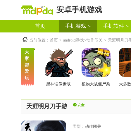
安卓手机游戏
首页
手机游戏
手机软件
当前位置：
首页
>
android游戏
>
动作闯关
>
天涯明月刀
大
家
都
爱
玩
黑神话像素版
植物大战僵尸杂
大多
交版2.3版本
天涯明月刀手游
类型：
动作闯关