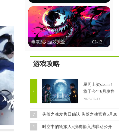
选择、行动决策等方式让玩家深度参与，
能联机的台球游戏
体验多样的故事线和情感冲突。画面精
美，配音出色，强调沉浸感。玩家不仅能
能联机的台球游戏允许玩家通过网络与朋
享受互动乐趣，还能通过不同选择探索多
友或全球玩家实时对战，这些游戏通常提
种可能性，体验复杂的人性和道德困境。
供单人模式、多人模式和在线比赛，玩家
这里锚点网小编为各位带来几款好玩的剧
立即查看
可以通过匹配系统或邀请好友进行对战。
情互动类游戏，一起来看看吧！
毒液系列游戏大全
02-12
它们以逼真的物理效果和多种游戏模式著
称，支持在线多人对战和锦标赛。这些游
毒液系列游戏大全
戏通常具备聊天功能，方便玩家交流，部
分还提供排行榜和成就系统，增加竞技性
游戏攻略
毒液游戏集锦，汇聚了众多热门精彩的毒
和趣味性。这里锚点网小编为大家带来多
液题材游戏。在游戏中，你将化身为毒液
款好玩的此类游戏，感兴趣的玩家一起来
角色，开启一场自由无拘的冒险之旅。你
看看吧！
立即查看
可以根据自己的喜好选择不同的技能，一
星刃上架steam！
路闯关斩将，完成每个任务都将让你获得
1
将于今年6月发售
成长。同时，你还要与邪恶力量进行对
2025-02-13
抗，确保自己能够顺利存活，迎接接下来
更加强大的挑战。
失落之魂发售日确认 失落之魂官宣5月30日发售！
2
时空中的绘旅人×搜狗输入法联动公开
3