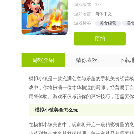
游戏版本：
1.0
游戏语言：
简体中文
游戏标签：
美食经营
美
快节奏手游
美少女手游
预约
游戏介绍
猜你喜欢
下载
模拟小镇是一款充满创意与乐趣的手机美食经营模
戏中，你将扮演一位才华横溢的厨师，经营属于自
用餐体验。游戏不仅考验你的烹饪技巧，还需要你
模拟小镇美食怎么玩
在模拟小镇美食中，玩家将开启一段精彩纷呈的烹
小菜到复杂的米其林级料理，每一道菜品都需要精