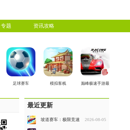
专题
资讯攻略
足球赛车
模拟客栈
巅峰极速手游最
新版
最近更新
坡道赛车：极限竞速
2026-08-05