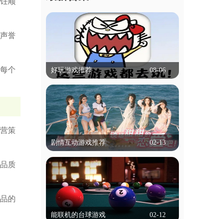
饪顺
声誉
每个
好玩游戏推荐
08-06
好玩游戏推荐
什么游戏比较好玩,可以推荐吗？本专题
就帮大家解决这个困扰，专题里的游戏有
冒险类，动作类等等，都是不需要实名认
营策
立即查看
证就能玩的，为学生用户带来了便捷！
剧情互动游戏推荐
02-13
剧情互动游戏推荐
品质
剧情互动游戏是一种以叙事为核心的游戏
类型，玩家通过选择影响故事走向和结
局。这类游戏通常以丰富的剧情和角色发
品的
立即查看
展为特色，玩家的每个决定都可能改变情
能联机的台球游戏
02-12
节发展，带来不同的结局。游戏通过对话