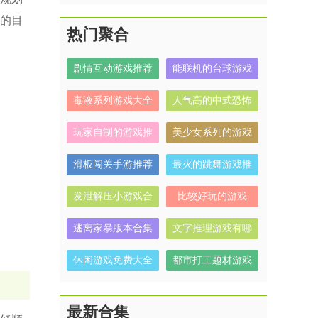
的目
热门聚合
剧情互动游戏推荐
能联机的台球游戏
毒液系列游戏大全
人气高的中式恐怖
解谜游戏有哪些
玩家自制的游戏推
美少女系列的游戏
荐
有哪些
滑板闯关手游推荐
最火的跳舞游戏推
荐
发泄解压小游戏合
比较好玩的游戏
集
逃离家暴版本合集
文字推理游戏有哪
些
休闲游戏免费大全
都市打工题材游戏
合集
最新合集