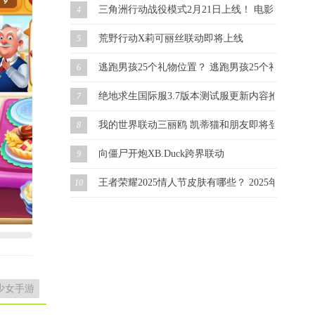
三角洲行动战役模式2月21日上线！ 电影改编 虚幻
4
荒野行动X莉可丽丝联动即将上线
5
逃跑男孩25个礼物位置？ 逃跑男孩25个礼物怎么
6
绝地求生国际服3.7版本测试服更新内容抢先看！
7
我的世界联动三丽鸥 凯蒂猫和朋友即将登场！
8
向僵尸开炮XB.Duck跨界联动
9
王者荣耀2025情人节皮肤有哪些？ 2025年情人
10
少女手游