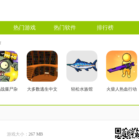
热门游戏
热门软件
排行榜
食
大战僵尸杂
大多数逃生中文
轻松水族馆
火柴人热血行动
2.3版本
版
游戏大小：
267 MB