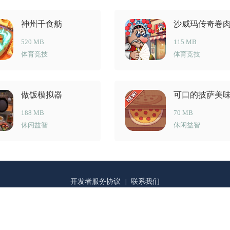
神州千食舫
沙威玛传奇卷
520 MB
115 MB
体育竞技
体育竞技
做饭模拟器
可口的披萨美
萨
188 MB
70 MB
休闲益智
休闲益智
开发者服务协议
联系我们
|
© 2014 -2019 MDPDA锚点网优质APP推荐网站.All rights reserved
皖ICP备202