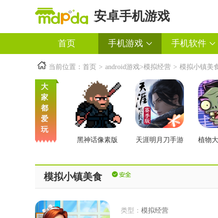
安卓手机游戏
首页
手机游戏
手机软件
当前位置：
首页
>
android游戏
>
模拟经营
>
模拟小镇美
大
家
都
爱
玩
黑神话像素版
天涯明月刀手游
植物
交版
模拟小镇美食
类型：
模拟经营