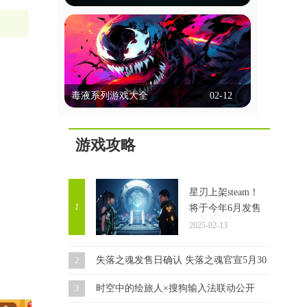
选择、行动决策等方式让玩家深度参与，
能联机的台球游戏
体验多样的故事线和情感冲突。画面精
美，配音出色，强调沉浸感。玩家不仅能
能联机的台球游戏允许玩家通过网络与朋
享受互动乐趣，还能通过不同选择探索多
友或全球玩家实时对战，这些游戏通常提
种可能性，体验复杂的人性和道德困境。
供单人模式、多人模式和在线比赛，玩家
这里锚点网小编为各位带来几款好玩的剧
立即查看
可以通过匹配系统或邀请好友进行对战。
情互动类游戏，一起来看看吧！
毒液系列游戏大全
02-12
它们以逼真的物理效果和多种游戏模式著
称，支持在线多人对战和锦标赛。这些游
毒液系列游戏大全
戏通常具备聊天功能，方便玩家交流，部
分还提供排行榜和成就系统，增加竞技性
游戏攻略
毒液游戏集锦，汇聚了众多热门精彩的毒
和趣味性。这里锚点网小编为大家带来多
液题材游戏。在游戏中，你将化身为毒液
款好玩的此类游戏，感兴趣的玩家一起来
角色，开启一场自由无拘的冒险之旅。你
看看吧！
立即查看
可以根据自己的喜好选择不同的技能，一
星刃上架steam！
路闯关斩将，完成每个任务都将让你获得
1
将于今年6月发售
成长。同时，你还要与邪恶力量进行对
2025-02-13
抗，确保自己能够顺利存活，迎接接下来
更加强大的挑战。
失落之魂发售日确认 失落之魂官宣5月30日发售！
2
时空中的绘旅人×搜狗输入法联动公开
3