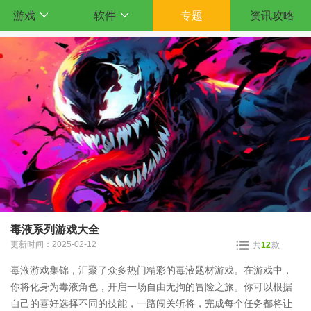
游戏
软件
专题
资讯攻略
毒液系列游戏大全
更新时间：2025-02-12
共
12
款
毒液游戏集锦，汇聚了众多热门精彩的毒液题材游戏。在游戏中，
你将化身为毒液角色，开启一场自由无拘的冒险之旅。你可以根据
自己的喜好选择不同的技能，一路闯关斩将，完成每个任务都将让