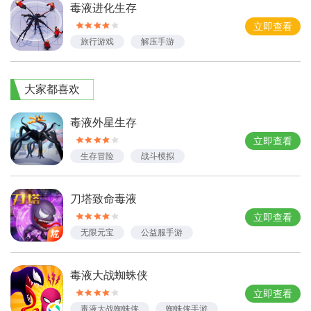
毒液进化生存
立即查看
旅行游戏
解压手游
轻竞技手游
休闲游戏
益智游戏
大家都喜欢
毒液外星生存
立即查看
生存冒险
战斗模拟
动作冒险
刀塔致命毒液
立即查看
无限元宝
公益服手游
BT手游
毒液大战蜘蛛侠
立即查看
毒液大战蜘蛛侠
蜘蛛侠手游