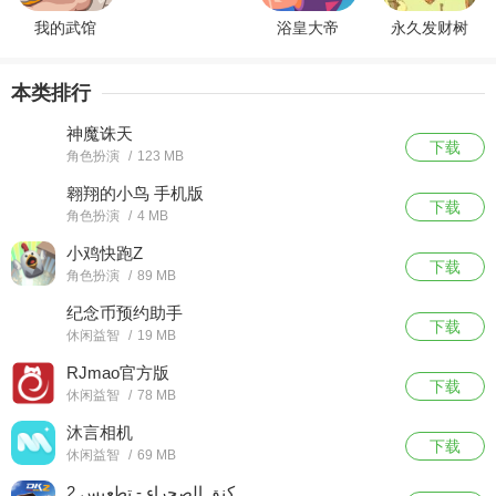
我的武馆
浴皇大帝
永久发财树
本类排行
神魔诛天
下载
角色扮演
/
123 MB
翱翔的小鸟 手机版
下载
角色扮演
/
4 MB
小鸡快跑Z
下载
角色扮演
/
89 MB
纪念币预约助手
下载
休闲益智
/
19 MB
RJmao官方版
下载
休闲益智
/
78 MB
沐言相机
下载
休闲益智
/
69 MB
كنق الصحراء - تطعيس 2