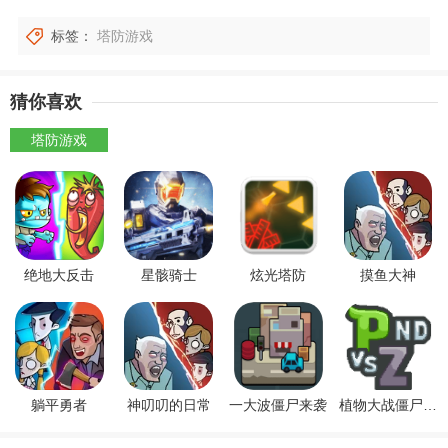
标签：
塔防游戏
猜你喜欢
塔防游戏
绝地大反击
星骸骑士
炫光塔防
摸鱼大神
躺平勇者
神叨叨的日常
一大波僵尸来袭
植物大战僵尸1经典怀旧版