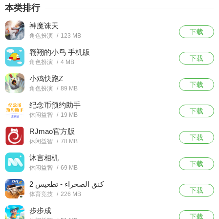
本类排行
神魔诛天
下载
角色扮演
/
123 MB
翱翔的小鸟 手机版
下载
角色扮演
/
4 MB
小鸡快跑Z
下载
角色扮演
/
89 MB
纪念币预约助手
下载
休闲益智
/
19 MB
RJmao官方版
下载
休闲益智
/
78 MB
沐言相机
下载
休闲益智
/
69 MB
كنق الصحراء - تطعيس 2
下载
体育竞技
/
226 MB
步步成
下载