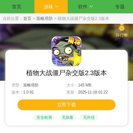
首页
游戏
软件
专题
当前位置：
首页
>
策略塔防
>
植物大战僵尸杂交版2.3版本
植物大战僵尸杂交版2.3版本
类型：
策略塔防
大小：
145 MB
版本：
1.0.91
更新：
2025-11-18 01:22
立即下载
安全检测
无病毒
无外挂