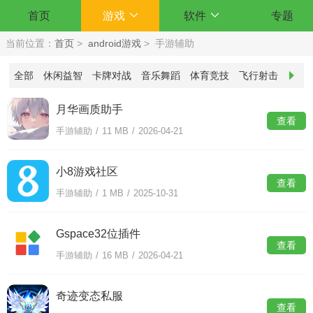
首页
游戏
软件
专题
当前位置：
首页
>
android游戏
>
手游辅助
全部
休闲益智
卡牌对战
音乐舞蹈
体育竞技
飞行射击
策略
月华画质助手
查看
手游辅助
/
11 MB
/
2026-04-21
小8游戏社区
查看
手游辅助
/
1 MB
/
2025-10-31
Gspace32位插件
查看
手游辅助
/
16 MB
/
2026-04-21
奇迹变态私服
查看