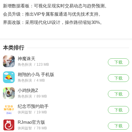
新增数据看板：可视化呈现实时交易动态与趋势预测。
会员升级：推出VIP专属客服通道与优先技术支持。
界面改版：采用现代化UI设计，操作路径缩短30%。
本类排行
神魔诛天
下载
角色扮演
/
123 MB
翱翔的小鸟 手机版
下载
角色扮演
/
4 MB
小鸡快跑Z
下载
角色扮演
/
89 MB
纪念币预约助手
下载
休闲益智
/
19 MB
RJmao官方版
下载
休闲益智
/
78 MB