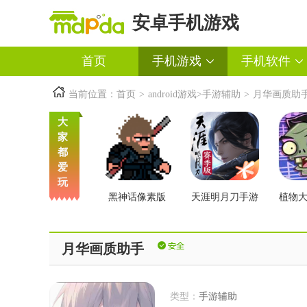
安卓手机游戏
首页
手机游戏
手机软件
当前位置：
首页
>
android游戏
>
手游辅助
>
月华画质助
大
家
都
爱
玩
黑神话像素版
天涯明月刀手游
植物
交版
月华画质助手
类型：
手游辅助