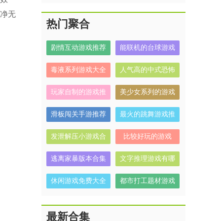
净无
热门聚合
剧情互动游戏推荐
能联机的台球游戏
毒液系列游戏大全
人气高的中式恐怖
解谜游戏有哪些
玩家自制的游戏推
美少女系列的游戏
荐
有哪些
滑板闯关手游推荐
最火的跳舞游戏推
荐
发泄解压小游戏合
比较好玩的游戏
集
逃离家暴版本合集
文字推理游戏有哪
些
休闲游戏免费大全
都市打工题材游戏
合集
最新合集