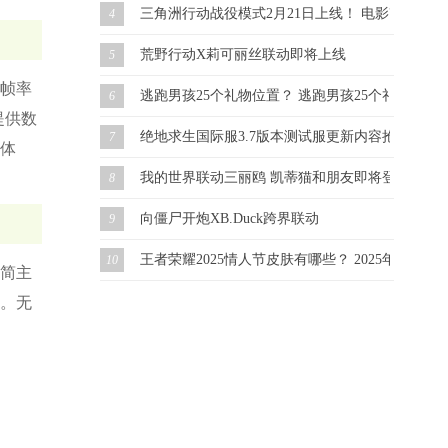
三角洲行动战役模式2月21日上线！ 电影改编 虚幻
4
荒野行动X莉可丽丝联动即将上线
5
帧率
逃跑男孩25个礼物位置？ 逃跑男孩25个礼物怎么
6
提供数
绝地求生国际服3.7版本测试服更新内容抢先看！
7
体
我的世界联动三丽鸥 凯蒂猫和朋友即将登场！
8
向僵尸开炮XB.Duck跨界联动
9
王者荣耀2025情人节皮肤有哪些？ 2025年情人
10
简主
。无