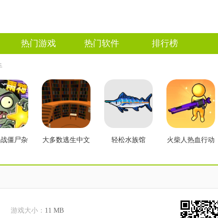
热门游戏
热门软件
排行榜
手
大战僵尸杂
大多数逃生中文
轻松水族馆
火柴人热血行动
2.3版本
版
游戏大小：
11 MB