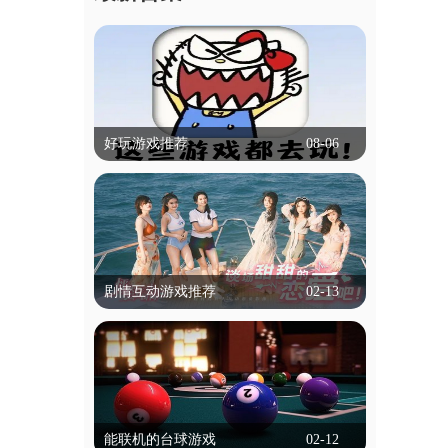
好玩游戏推荐
08-06
好玩游戏推荐
什么游戏比较好玩,可以推荐吗？本专题
就帮大家解决这个困扰，专题里的游戏有
冒险类，动作类等等，都是不需要实名认
立即查看
证就能玩的，为学生用户带来了便捷！
剧情互动游戏推荐
02-13
剧情互动游戏推荐
剧情互动游戏是一种以叙事为核心的游戏
类型，玩家通过选择影响故事走向和结
局。这类游戏通常以丰富的剧情和角色发
立即查看
展为特色，玩家的每个决定都可能改变情
能联机的台球游戏
02-12
节发展，带来不同的结局。游戏通过对话