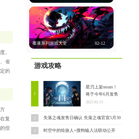
选择、行动决策等方式让玩家深度参与，
能联机的台球游戏
体验多样的故事线和情感冲突。画面精
美，配音出色，强调沉浸感。玩家不仅能
能联机的台球游戏允许玩家通过网络与朋
享受互动乐趣，还能通过不同选择探索多
友或全球玩家实时对战，这些游戏通常提
种可能性，体验复杂的人性和道德困境。
供单人模式、多人模式和在线比赛，玩家
这里锚点网小编为各位带来几款好玩的剧
立即查看
可以通过匹配系统或邀请好友进行对战。
情互动类游戏，一起来看看吧！
毒液系列游戏大全
02-12
它们以逼真的物理效果和多种游戏模式著
称，支持在线多人对战和锦标赛。这些游
度。
毒液系列游戏大全
戏通常具备聊天功能，方便玩家交流，部
、省
分还提供排行榜和成就系统，增加竞技性
游戏攻略
毒液游戏集锦，汇聚了众多热门精彩的毒
和趣味性。这里锚点网小编为大家带来多
定的
液题材游戏。在游戏中，你将化身为毒液
款好玩的此类游戏，感兴趣的玩家一起来
角色，开启一场自由无拘的冒险之旅。你
看看吧！
立即查看
可以根据自己的喜好选择不同的技能，一
星刃上架steam！
路闯关斩将，完成每个任务都将让你获得
1
将于今年6月发售
成长。同时，你还要与邪恶力量进行对
2025-02-13
抗，确保自己能够顺利存活，迎接接下来
方
更加强大的挑战。
失落之魂发售日确认 失落之魂官宣5月30日发售！
2
在复
的佼
时空中的绘旅人×搜狗输入法联动公开
3