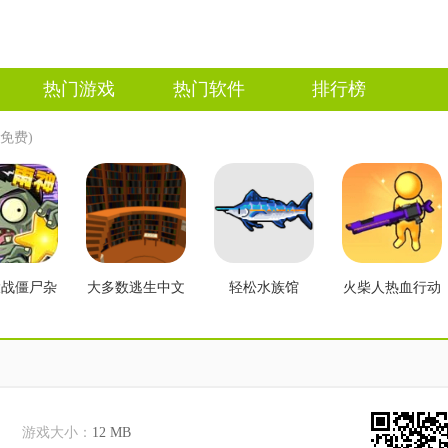
热门游戏
热门软件
排行榜
免费)
大战僵尸杂
大多数逃生中文
轻松水族馆
火柴人热血行动
2.3版本
版
游戏大小：
12 MB