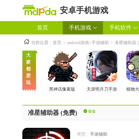
安卓手机游戏
首页
手机游戏
手机软件
当前位置：
首页
>
android游戏
>
手游辅助
>
准星辅助器 (
大
家
都
爱
玩
黑神话像素版
天涯明月刀手游
植物
交版
准星辅助器 (免费)
类型：
手游辅助