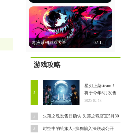
选择、行动决策等方式让玩家深度参与，
能联机的台球游戏
体验多样的故事线和情感冲突。画面精
美，配音出色，强调沉浸感。玩家不仅能
能联机的台球游戏允许玩家通过网络与朋
享受互动乐趣，还能通过不同选择探索多
友或全球玩家实时对战，这些游戏通常提
种可能性，体验复杂的人性和道德困境。
供单人模式、多人模式和在线比赛，玩家
这里锚点网小编为各位带来几款好玩的剧
立即查看
可以通过匹配系统或邀请好友进行对战。
情互动类游戏，一起来看看吧！
毒液系列游戏大全
02-12
它们以逼真的物理效果和多种游戏模式著
称，支持在线多人对战和锦标赛。这些游
毒液系列游戏大全
戏通常具备聊天功能，方便玩家交流，部
分还提供排行榜和成就系统，增加竞技性
游戏攻略
毒液游戏集锦，汇聚了众多热门精彩的毒
和趣味性。这里锚点网小编为大家带来多
液题材游戏。在游戏中，你将化身为毒液
款好玩的此类游戏，感兴趣的玩家一起来
角色，开启一场自由无拘的冒险之旅。你
看看吧！
立即查看
可以根据自己的喜好选择不同的技能，一
星刃上架steam！
路闯关斩将，完成每个任务都将让你获得
1
将于今年6月发售
成长。同时，你还要与邪恶力量进行对
2025-02-13
抗，确保自己能够顺利存活，迎接接下来
更加强大的挑战。
失落之魂发售日确认 失落之魂官宣5月30日发售！
2
时空中的绘旅人×搜狗输入法联动公开
3