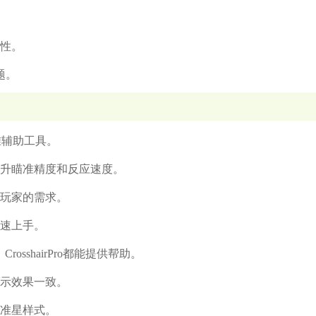
容性。
题。
瞄准辅助工具。
提升瞄准精度和反应速度。
和玩家的需求。
快速上手。
osshairPro都能提供帮助。
显示效果一致。
换准星样式。