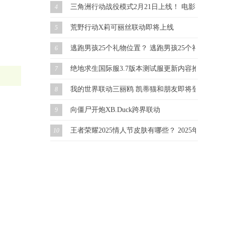
三角洲行动战役模式2月21日上线！ 电影改编 虚幻
4
荒野行动X莉可丽丝联动即将上线
5
逃跑男孩25个礼物位置？ 逃跑男孩25个礼物怎么
6
绝地求生国际服3.7版本测试服更新内容抢先看！
7
我的世界联动三丽鸥 凯蒂猫和朋友即将登场！
8
向僵尸开炮XB.Duck跨界联动
9
王者荣耀2025情人节皮肤有哪些？ 2025年情人
10