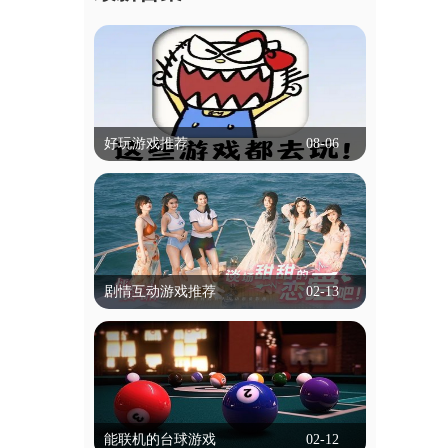
好玩游戏推荐
08-06
好玩游戏推荐
什么游戏比较好玩,可以推荐吗？本专题
就帮大家解决这个困扰，专题里的游戏有
冒险类，动作类等等，都是不需要实名认
立即查看
证就能玩的，为学生用户带来了便捷！
剧情互动游戏推荐
02-13
剧情互动游戏推荐
剧情互动游戏是一种以叙事为核心的游戏
类型，玩家通过选择影响故事走向和结
局。这类游戏通常以丰富的剧情和角色发
立即查看
展为特色，玩家的每个决定都可能改变情
能联机的台球游戏
02-12
节发展，带来不同的结局。游戏通过对话