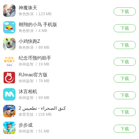
神魔诛天
下载
角色扮演
/
123 MB
翱翔的小鸟 手机版
下载
角色扮演
/
4 MB
小鸡快跑Z
下载
角色扮演
/
89 MB
纪念币预约助手
下载
休闲益智
/
19 MB
RJmao官方版
下载
休闲益智
/
78 MB
沐言相机
下载
休闲益智
/
69 MB
كنق الصحراء - تطعيس 2
下载
体育竞技
/
226 MB
步步成
下载
休闲益智
/
51 MB