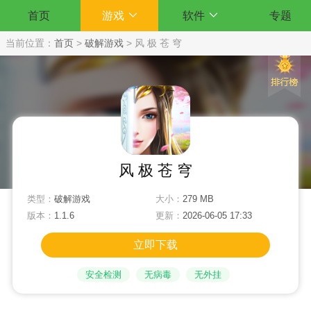
首页
游戏
软件
专题
当前位置：
首页
>
破解游戏
>
风 极 苍 穹
风 极 苍 穹
类型：
破解游戏
大小：
279 MB
版本：
1.1.6
更新：
2026-06-05 17:33
立即下载
安全检测
无病毒
无外挂