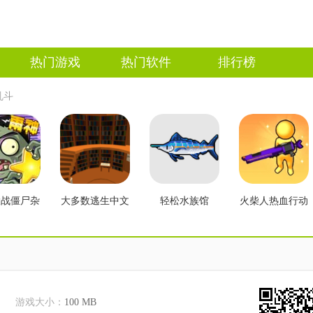
热门游戏
热门软件
排行榜
乱斗
大战僵尸杂
大多数逃生中文
轻松水族馆
火柴人热血行动
2.3版本
版
游戏大小：
100 MB