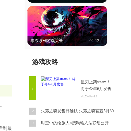
选择、行动决策等方式让玩家深度参与，
能联机的台球游戏
体验多样的故事线和情感冲突。画面精
美，配音出色，强调沉浸感。玩家不仅能
能联机的台球游戏允许玩家通过网络与朋
享受互动乐趣，还能通过不同选择探索多
友或全球玩家实时对战，这些游戏通常提
种可能性，体验复杂的人性和道德困境。
供单人模式、多人模式和在线比赛，玩家
这里锚点网小编为各位带来几款好玩的剧
立即查看
可以通过匹配系统或邀请好友进行对战。
情互动类游戏，一起来看看吧！
毒液系列游戏大全
02-12
它们以逼真的物理效果和多种游戏模式著
称，支持在线多人对战和锦标赛。这些游
毒液系列游戏大全
戏通常具备聊天功能，方便玩家交流，部
分还提供排行榜和成就系统，增加竞技性
游戏攻略
毒液游戏集锦，汇聚了众多热门精彩的毒
和趣味性。这里锚点网小编为大家带来多
液题材游戏。在游戏中，你将化身为毒液
款好玩的此类游戏，感兴趣的玩家一起来
角色，开启一场自由无拘的冒险之旅。你
看看吧！
立即查看
可以根据自己的喜好选择不同的技能，一
星刃上架steam！
路闯关斩将，完成每个任务都将让你获得
1
将于今年6月发售
成长。同时，你还要与邪恶力量进行对
2025-02-13
抗，确保自己能够顺利存活，迎接接下来
更加强大的挑战。
。
失落之魂发售日确认 失落之魂官宣5月30日发售！
2
时空中的绘旅人×搜狗输入法联动公开
3
活到最