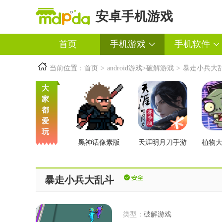
安卓手机游戏
首页
手机游戏
手机软件
当前位置：
首页
>
android游戏
>
破解游戏
>
暴走小兵大
大
家
都
爱
玩
黑神话像素版
天涯明月刀手游
植物
交版
暴走小兵大乱斗
类型：
破解游戏