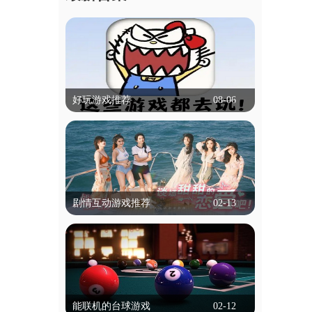
好玩游戏推荐
08-06
好玩游戏推荐
什么游戏比较好玩,可以推荐吗？本专题
就帮大家解决这个困扰，专题里的游戏有
冒险类，动作类等等，都是不需要实名认
立即查看
证就能玩的，为学生用户带来了便捷！
剧情互动游戏推荐
02-13
剧情互动游戏推荐
剧情互动游戏是一种以叙事为核心的游戏
类型，玩家通过选择影响故事走向和结
局。这类游戏通常以丰富的剧情和角色发
立即查看
展为特色，玩家的每个决定都可能改变情
能联机的台球游戏
02-12
节发展，带来不同的结局。游戏通过对话