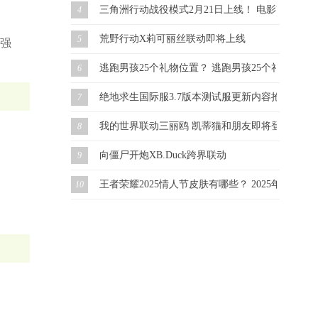
三角洲行动战役模式2月21日上线！ 电影改编 虚幻
4
荒野行动X莉可丽丝联动即将上线
5
强
逃跑男孩25个礼物位置？ 逃跑男孩25个礼物怎么
6
绝地求生国际服3.7版本测试服更新内容抢先看！
7
我的世界联动三丽鸥 凯蒂猫和朋友即将登场！
8
向僵尸开炮XB.Duck跨界联动
9
王者荣耀2025情人节皮肤有哪些？ 2025年情人
10