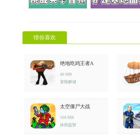
猜你喜欢
绝地吃鸡王者A
46 MB
冒险解谜
太空僵尸大战
106 MB
休闲益智