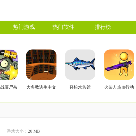
热门游戏
热门软件
排行榜
大战僵尸杂
大多数逃生中文
轻松水族馆
火柴人热血行动
2.3版本
版
游戏大小：
20 MB