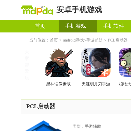
安卓手机游戏
首页
手机游戏
手机软件
当前位置：
首页
>
android游戏
>
手游辅助
>
PCL启动器
大
家
都
爱
玩
黑神话像素版
天涯明月刀手游
植物
交版
PCL启动器
类型：
手游辅助