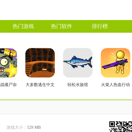
热门游戏
热门软件
排行榜
大战僵尸杂
大多数逃生中文
轻松水族馆
火柴人热血行动
2.3版本
版
游戏大小：
529 MB