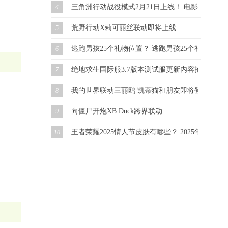
三角洲行动战役模式2月21日上线！ 电影改编 虚幻
4
荒野行动X莉可丽丝联动即将上线
5
逃跑男孩25个礼物位置？ 逃跑男孩25个礼物怎么
6
绝地求生国际服3.7版本测试服更新内容抢先看！
7
我的世界联动三丽鸥 凯蒂猫和朋友即将登场！
8
向僵尸开炮XB.Duck跨界联动
9
王者荣耀2025情人节皮肤有哪些？ 2025年情人
10