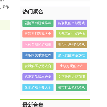
的操作
热门聚合
剧情互动游戏推荐
能联机的台球游戏
毒液系列游戏大全
人气高的中式恐怖
解谜游戏有哪些
玩家自制的游戏推
美少女系列的游戏
荐
有哪些
滑板闯关手游推荐
最火的跳舞游戏推
荐
发泄解压小游戏合
比较好玩的游戏
集
逃离家暴版本合集
文字推理游戏有哪
些
休闲游戏免费大全
都市打工题材游戏
合集
最新合集