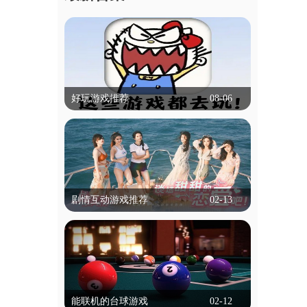
好玩游戏推荐
08-06
好玩游戏推荐
什么游戏比较好玩,可以推荐吗？本专题
就帮大家解决这个困扰，专题里的游戏有
冒险类，动作类等等，都是不需要实名认
立即查看
证就能玩的，为学生用户带来了便捷！
剧情互动游戏推荐
02-13
剧情互动游戏推荐
剧情互动游戏是一种以叙事为核心的游戏
类型，玩家通过选择影响故事走向和结
局。这类游戏通常以丰富的剧情和角色发
立即查看
展为特色，玩家的每个决定都可能改变情
能联机的台球游戏
02-12
节发展，带来不同的结局。游戏通过对话