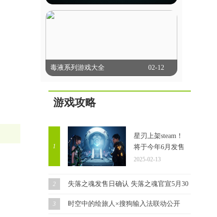
选择、行动决策等方式让玩家深度参与，
能联机的台球游戏
体验多样的故事线和情感冲突。画面精
美，配音出色，强调沉浸感。玩家不仅能
能联机的台球游戏允许玩家通过网络与朋
享受互动乐趣，还能通过不同选择探索多
友或全球玩家实时对战，这些游戏通常提
种可能性，体验复杂的人性和道德困境。
供单人模式、多人模式和在线比赛，玩家
这里锚点网小编为各位带来几款好玩的剧
立即查看
可以通过匹配系统或邀请好友进行对战。
情互动类游戏，一起来看看吧！
毒液系列游戏大全
02-12
它们以逼真的物理效果和多种游戏模式著
称，支持在线多人对战和锦标赛。这些游
毒液系列游戏大全
戏通常具备聊天功能，方便玩家交流，部
分还提供排行榜和成就系统，增加竞技性
游戏攻略
毒液游戏集锦，汇聚了众多热门精彩的毒
和趣味性。这里锚点网小编为大家带来多
液题材游戏。在游戏中，你将化身为毒液
款好玩的此类游戏，感兴趣的玩家一起来
角色，开启一场自由无拘的冒险之旅。你
看看吧！
立即查看
可以根据自己的喜好选择不同的技能，一
星刃上架steam！
路闯关斩将，完成每个任务都将让你获得
1
将于今年6月发售
成长。同时，你还要与邪恶力量进行对
2025-02-13
抗，确保自己能够顺利存活，迎接接下来
更加强大的挑战。
失落之魂发售日确认 失落之魂官宣5月30日发售！
2
时空中的绘旅人×搜狗输入法联动公开
3