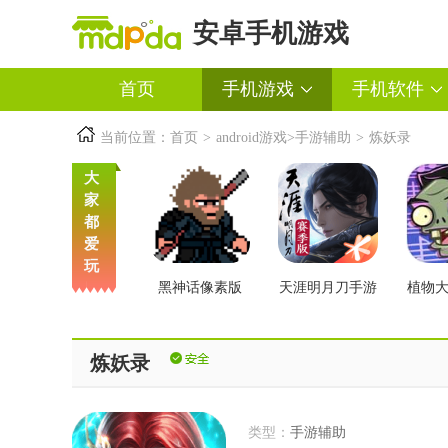
安卓手机游戏
首页
手机游戏
手机软件
当前位置：
首页
>
android游戏
>
手游辅助
>
炼妖录
大
家
都
爱
玩
黑神话像素版
天涯明月刀手游
植物
交版
炼妖录
类型：
手游辅助