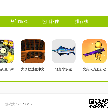
热门游戏
热门软件
排行榜
大战僵尸杂
大多数逃生中文
轻松水族馆
火柴人热血行动
2.3版本
版
游戏大小：
20 MB