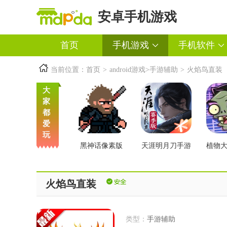
安卓手机游戏
首页
手机游戏
手机软件
当前位置：
首页
>
android游戏
>
手游辅助
>
火焰鸟直装
大
家
都
爱
玩
黑神话像素版
天涯明月刀手游
植物
交版
火焰鸟直装
类型：
手游辅助