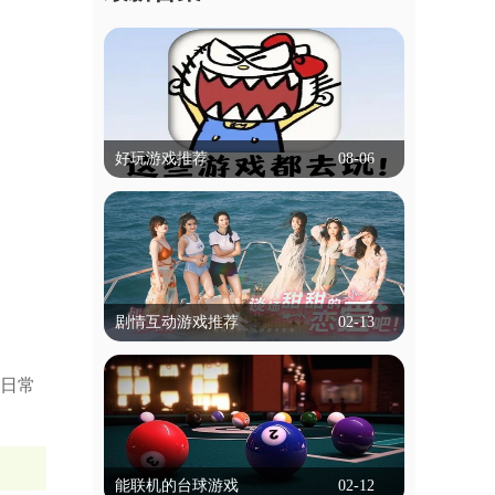
好玩游戏推荐
08-06
好玩游戏推荐
什么游戏比较好玩,可以推荐吗？本专题
就帮大家解决这个困扰，专题里的游戏有
冒险类，动作类等等，都是不需要实名认
立即查看
证就能玩的，为学生用户带来了便捷！
剧情互动游戏推荐
02-13
剧情互动游戏推荐
日常
剧情互动游戏是一种以叙事为核心的游戏
类型，玩家通过选择影响故事走向和结
局。这类游戏通常以丰富的剧情和角色发
立即查看
展为特色，玩家的每个决定都可能改变情
能联机的台球游戏
02-12
节发展，带来不同的结局。游戏通过对话