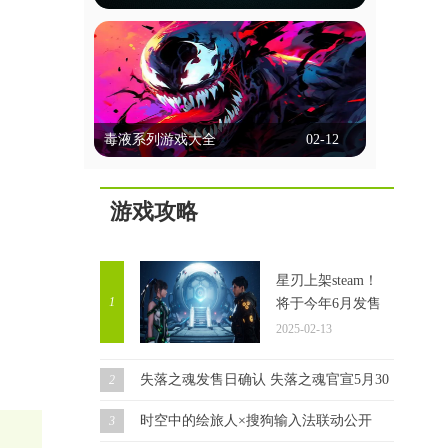
选择、行动决策等方式让玩家深度参与，
能联机的台球游戏
体验多样的故事线和情感冲突。画面精
美，配音出色，强调沉浸感。玩家不仅能
能联机的台球游戏允许玩家通过网络与朋
享受互动乐趣，还能通过不同选择探索多
友或全球玩家实时对战，这些游戏通常提
种可能性，体验复杂的人性和道德困境。
供单人模式、多人模式和在线比赛，玩家
这里锚点网小编为各位带来几款好玩的剧
立即查看
可以通过匹配系统或邀请好友进行对战。
情互动类游戏，一起来看看吧！
毒液系列游戏大全
02-12
它们以逼真的物理效果和多种游戏模式著
称，支持在线多人对战和锦标赛。这些游
毒液系列游戏大全
戏通常具备聊天功能，方便玩家交流，部
分还提供排行榜和成就系统，增加竞技性
游戏攻略
毒液游戏集锦，汇聚了众多热门精彩的毒
和趣味性。这里锚点网小编为大家带来多
液题材游戏。在游戏中，你将化身为毒液
款好玩的此类游戏，感兴趣的玩家一起来
角色，开启一场自由无拘的冒险之旅。你
看看吧！
立即查看
可以根据自己的喜好选择不同的技能，一
星刃上架steam！
路闯关斩将，完成每个任务都将让你获得
1
将于今年6月发售
成长。同时，你还要与邪恶力量进行对
2025-02-13
抗，确保自己能够顺利存活，迎接接下来
更加强大的挑战。
失落之魂发售日确认 失落之魂官宣5月30日发售！
2
时空中的绘旅人×搜狗输入法联动公开
3