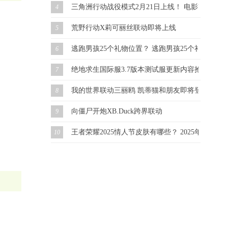
三角洲行动战役模式2月21日上线！ 电影改编 虚幻
4
荒野行动X莉可丽丝联动即将上线
5
逃跑男孩25个礼物位置？ 逃跑男孩25个礼物怎么
6
绝地求生国际服3.7版本测试服更新内容抢先看！
7
我的世界联动三丽鸥 凯蒂猫和朋友即将登场！
8
向僵尸开炮XB.Duck跨界联动
9
王者荣耀2025情人节皮肤有哪些？ 2025年情人
10