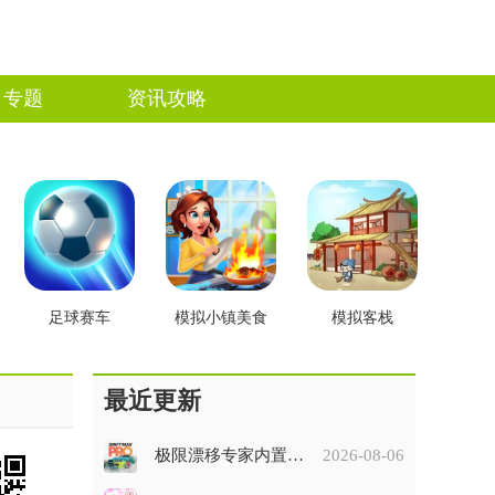
专题
资讯攻略
足球赛车
模拟小镇美食
模拟客栈
最近更新
极限漂移专家内置菜单版
2026-08-06