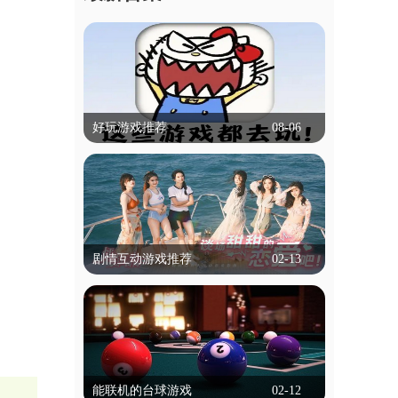
好玩游戏推荐
08-06
好玩游戏推荐
什么游戏比较好玩,可以推荐吗？本专题
就帮大家解决这个困扰，专题里的游戏有
冒险类，动作类等等，都是不需要实名认
立即查看
证就能玩的，为学生用户带来了便捷！
剧情互动游戏推荐
02-13
剧情互动游戏推荐
剧情互动游戏是一种以叙事为核心的游戏
类型，玩家通过选择影响故事走向和结
局。这类游戏通常以丰富的剧情和角色发
立即查看
展为特色，玩家的每个决定都可能改变情
能联机的台球游戏
02-12
节发展，带来不同的结局。游戏通过对话