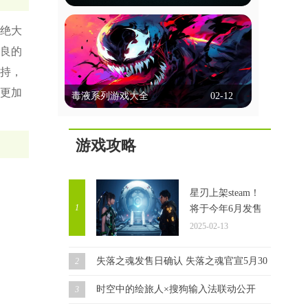
选择、行动决策等方式让玩家深度参与，
能联机的台球游戏
体验多样的故事线和情感冲突。画面精
绝大
美，配音出色，强调沉浸感。玩家不仅能
能联机的台球游戏允许玩家通过网络与朋
良的
享受互动乐趣，还能通过不同选择探索多
友或全球玩家实时对战，这些游戏通常提
种可能性，体验复杂的人性和道德困境。
供单人模式、多人模式和在线比赛，玩家
支持，
这里锚点网小编为各位带来几款好玩的剧
立即查看
可以通过匹配系统或邀请好友进行对战。
更加
情互动类游戏，一起来看看吧！
毒液系列游戏大全
02-12
它们以逼真的物理效果和多种游戏模式著
称，支持在线多人对战和锦标赛。这些游
毒液系列游戏大全
戏通常具备聊天功能，方便玩家交流，部
分还提供排行榜和成就系统，增加竞技性
游戏攻略
毒液游戏集锦，汇聚了众多热门精彩的毒
和趣味性。这里锚点网小编为大家带来多
液题材游戏。在游戏中，你将化身为毒液
款好玩的此类游戏，感兴趣的玩家一起来
角色，开启一场自由无拘的冒险之旅。你
看看吧！
立即查看
可以根据自己的喜好选择不同的技能，一
星刃上架steam！
路闯关斩将，完成每个任务都将让你获得
1
将于今年6月发售
成长。同时，你还要与邪恶力量进行对
2025-02-13
抗，确保自己能够顺利存活，迎接接下来
更加强大的挑战。
失落之魂发售日确认 失落之魂官宣5月30日发售！
2
时空中的绘旅人×搜狗输入法联动公开
3