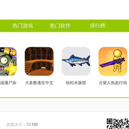
热门游戏
热门软件
排行榜
大战僵尸杂
大多数逃生中文
轻松水族馆
火柴人热血行动
2.3版本
版
游戏大小：
53 MB