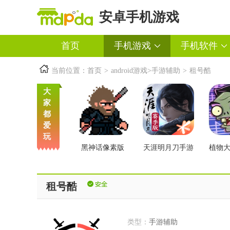
安卓手机游戏
首页
手机游戏
手机软件
当前位置：
首页
>
android游戏
>
手游辅助
>
租号酷
大
家
都
爱
玩
黑神话像素版
天涯明月刀手游
植物
交版
租号酷
类型：
手游辅助