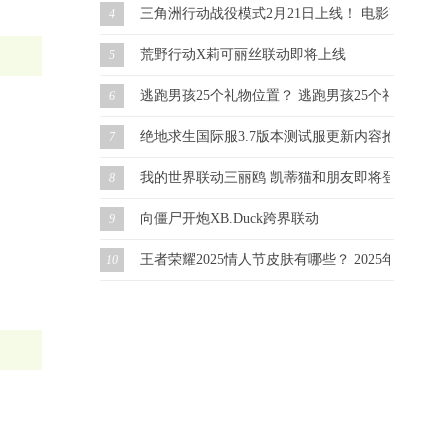
三角洲行动战役模式2月21日上线！ 电影改编 虚幻
4
荒野行动X莉可丽丝联动即将上线
5
逃跑男孩25个礼物位置？ 逃跑男孩25个礼物怎么
6
绝地求生国际服3.7版本测试服更新内容抢先看！
7
我的世界联动三丽鸥 凯蒂猫和朋友即将登场！
8
向僵尸开炮XB.Duck跨界联动
9
王者荣耀2025情人节皮肤有哪些？ 2025年情人
10