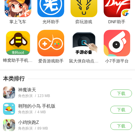
掌上飞车
光环助手
弈玩游戏
DNF助手
蜂窝助手手机官网版
爱吾游戏助手
鼠大侠自动点击连点器
小7手游平台
本类排行
神魔诛天
下载
角色扮演
/
123 MB
翱翔的小鸟 手机版
下载
角色扮演
/
4 MB
小鸡快跑Z
下载
角色扮演
/
89 MB