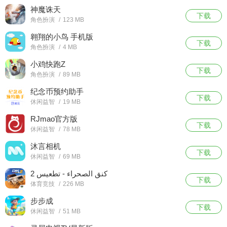
神魔诛天
下载
角色扮演
/
123 MB
翱翔的小鸟 手机版
下载
角色扮演
/
4 MB
小鸡快跑Z
下载
角色扮演
/
89 MB
纪念币预约助手
下载
休闲益智
/
19 MB
RJmao官方版
下载
休闲益智
/
78 MB
沐言相机
下载
休闲益智
/
69 MB
كنق الصحراء - تطعيس 2
下载
体育竞技
/
226 MB
步步成
下载
休闲益智
/
51 MB