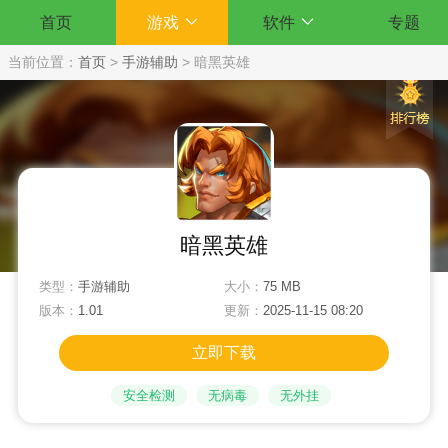
首页
游戏
软件
专题
当前位置：
首页
>
手游辅助
>
暗黑英雄
暗黑英雄
类型：
手游辅助
大小：
75 MB
版本：
1.01
更新：
2025-11-15 08:20
立即下载
安全检测
无病毒
无外挂