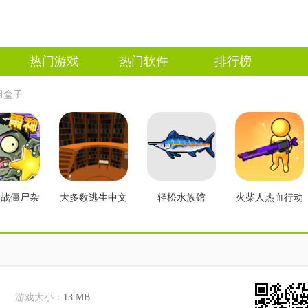
热门游戏
热门软件
排行榜
组盒子
大战僵尸杂
大多数逃生中文
轻松水族馆
火柴人热血行动
2.3版本
版
游戏大小：
13 MB