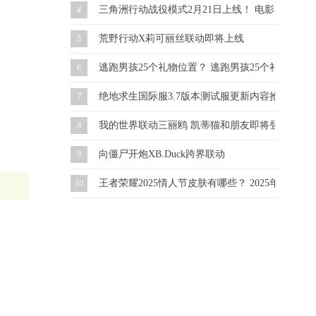
三角洲行动战役模式2月21日上线！ 电影改编 虚幻
4
荒野行动X莉可丽丝联动即将上线
5
逃跑男孩25个礼物位置？ 逃跑男孩25个礼物怎么
6
绝地求生国际服3.7版本测试服更新内容抢先看！
7
我的世界联动三丽鸥 凯蒂猫和朋友即将登场！
8
向僵尸开炮XB.Duck跨界联动
9
王者荣耀2025情人节皮肤有哪些？ 2025年情人
10