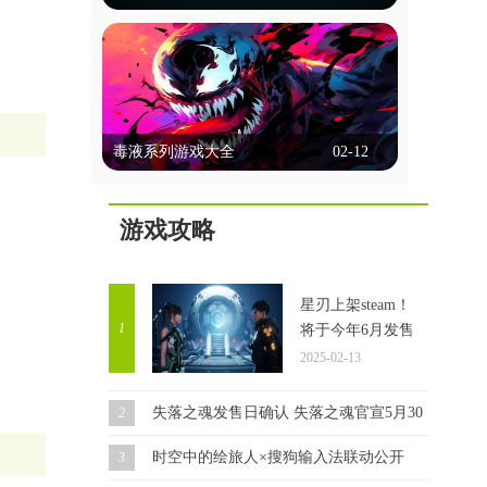
选择、行动决策等方式让玩家深度参与，
能联机的台球游戏
体验多样的故事线和情感冲突。画面精
美，配音出色，强调沉浸感。玩家不仅能
能联机的台球游戏允许玩家通过网络与朋
享受互动乐趣，还能通过不同选择探索多
友或全球玩家实时对战，这些游戏通常提
种可能性，体验复杂的人性和道德困境。
供单人模式、多人模式和在线比赛，玩家
这里锚点网小编为各位带来几款好玩的剧
立即查看
可以通过匹配系统或邀请好友进行对战。
情互动类游戏，一起来看看吧！
毒液系列游戏大全
02-12
它们以逼真的物理效果和多种游戏模式著
称，支持在线多人对战和锦标赛。这些游
毒液系列游戏大全
戏通常具备聊天功能，方便玩家交流，部
分还提供排行榜和成就系统，增加竞技性
游戏攻略
毒液游戏集锦，汇聚了众多热门精彩的毒
和趣味性。这里锚点网小编为大家带来多
液题材游戏。在游戏中，你将化身为毒液
款好玩的此类游戏，感兴趣的玩家一起来
角色，开启一场自由无拘的冒险之旅。你
看看吧！
立即查看
可以根据自己的喜好选择不同的技能，一
星刃上架steam！
路闯关斩将，完成每个任务都将让你获得
1
将于今年6月发售
成长。同时，你还要与邪恶力量进行对
2025-02-13
抗，确保自己能够顺利存活，迎接接下来
更加强大的挑战。
失落之魂发售日确认 失落之魂官宣5月30日发售！
2
时空中的绘旅人×搜狗输入法联动公开
3