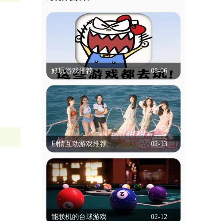
好玩游戏推荐
08-06
好玩游戏推荐
什么游戏比较好玩,可以推荐吗？本专题
就帮大家解决这个困扰，专题里的游戏有
冒险类，动作类等等，都是不需要实名认
立即查看
证就能玩的，为学生用户带来了便捷！
剧情互动游戏推荐
02-13
剧情互动游戏推荐
剧情互动游戏是一种以叙事为核心的游戏
类型，玩家通过选择影响故事走向和结
局。这类游戏通常以丰富的剧情和角色发
立即查看
展为特色，玩家的每个决定都可能改变情
能联机的台球游戏
02-12
节发展，带来不同的结局。游戏通过对话