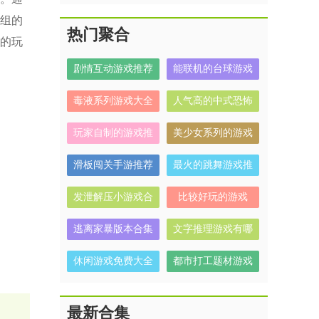
组的
热门聚合
的玩
剧情互动游戏推荐
能联机的台球游戏
毒液系列游戏大全
人气高的中式恐怖
解谜游戏有哪些
玩家自制的游戏推
美少女系列的游戏
荐
有哪些
滑板闯关手游推荐
最火的跳舞游戏推
荐
发泄解压小游戏合
比较好玩的游戏
集
逃离家暴版本合集
文字推理游戏有哪
些
休闲游戏免费大全
都市打工题材游戏
合集
最新合集