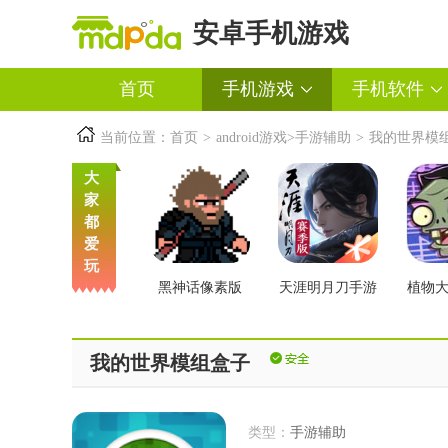
安卓手机游戏
首页
手机游戏
手机软件
当前位置：
首页
>
android游戏
>
手游辅助
>
我的世界模
大
家
都
爱
玩
黑神话像素版
天涯明月刀手游
植物
交版
我的世界模组盒子
类型：
手游辅助