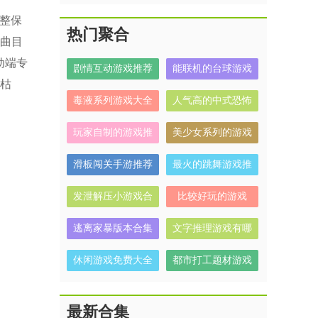
完整保
热门聚合
乐曲目
动端专
剧情互动游戏推荐
能联机的台球游戏
枯
毒液系列游戏大全
人气高的中式恐怖
解谜游戏有哪些
玩家自制的游戏推
美少女系列的游戏
荐
有哪些
滑板闯关手游推荐
最火的跳舞游戏推
荐
发泄解压小游戏合
比较好玩的游戏
集
逃离家暴版本合集
文字推理游戏有哪
些
休闲游戏免费大全
都市打工题材游戏
合集
最新合集