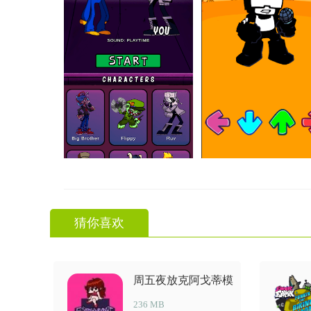
猜你喜欢
周五夜放克阿戈蒂模
组
236 MB