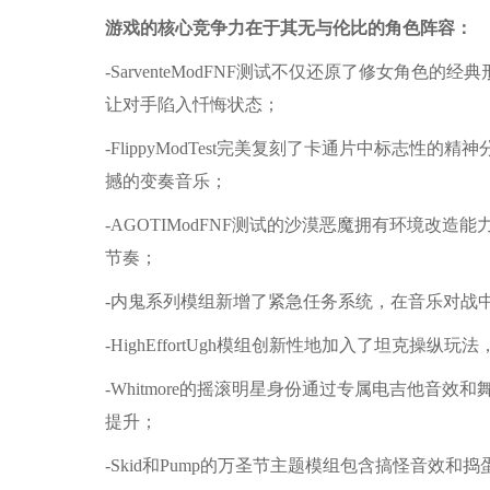
游戏的核心竞争力在于其无与伦比的角色阵容：
-SarventeModFNF测试不仅还原了修女角色
让对手陷入忏悔状态；
-FlippyModTest完美复刻了卡通片中标志
撼的变奏音乐；
-AGOTIModFNF测试的沙漠恶魔拥有环境改
节奏；
-内鬼系列模组新增了紧急任务系统，在音乐对战
-HighEffortUgh模组创新性地加入了坦克操
-Whitmore的摇滚明星身份通过专属电吉他音
提升；
-Skid和Pump的万圣节主题模组包含搞怪音效