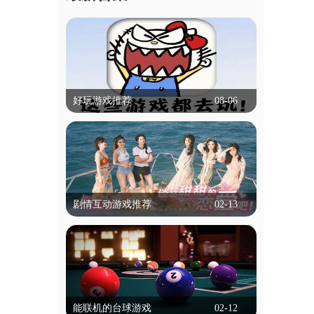
好玩游戏推荐
08-06
好玩游戏推荐
什么游戏比较好玩,可以推荐吗？本专题
就帮大家解决这个困扰，专题里的游戏有
冒险类，动作类等等，都是不需要实名认
立即查看
证就能玩的，为学生用户带来了便捷！
剧情互动游戏推荐
02-13
剧情互动游戏推荐
剧情互动游戏是一种以叙事为核心的游戏
类型，玩家通过选择影响故事走向和结
局。这类游戏通常以丰富的剧情和角色发
立即查看
展为特色，玩家的每个决定都可能改变情
能联机的台球游戏
02-12
节发展，带来不同的结局。游戏通过对话