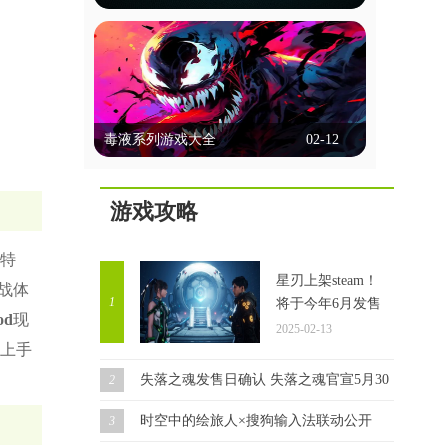
选择、行动决策等方式让玩家深度参与，
能联机的台球游戏
体验多样的故事线和情感冲突。画面精
美，配音出色，强调沉浸感。玩家不仅能
能联机的台球游戏允许玩家通过网络与朋
享受互动乐趣，还能通过不同选择探索多
友或全球玩家实时对战，这些游戏通常提
种可能性，体验复杂的人性和道德困境。
供单人模式、多人模式和在线比赛，玩家
这里锚点网小编为各位带来几款好玩的剧
立即查看
可以通过匹配系统或邀请好友进行对战。
情互动类游戏，一起来看看吧！
毒液系列游戏大全
02-12
它们以逼真的物理效果和多种游戏模式著
称，支持在线多人对战和锦标赛。这些游
毒液系列游戏大全
戏通常具备聊天功能，方便玩家交流，部
分还提供排行榜和成就系统，增加竞技性
游戏攻略
毒液游戏集锦，汇聚了众多热门精彩的毒
和趣味性。这里锚点网小编为大家带来多
液题材游戏。在游戏中，你将化身为毒液
款好玩的此类游戏，感兴趣的玩家一起来
角色，开启一场自由无拘的冒险之旅。你
特
看看吧！
立即查看
可以根据自己的喜好选择不同的技能，一
星刃上架steam！
战体
路闯关斩将，完成每个任务都将让你获得
1
将于今年6月发售
成长。同时，你还要与邪恶力量进行对
od
现
2025-02-13
抗，确保自己能够顺利存活，迎接接下来
上手
更加强大的挑战。
失落之魂发售日确认 失落之魂官宣5月30日发售！
2
时空中的绘旅人×搜狗输入法联动公开
3