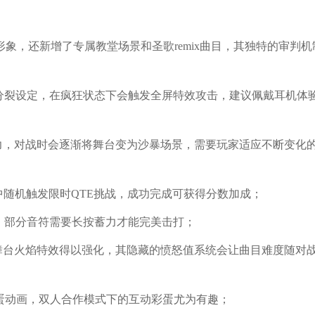
的经典形象，还新增了专属教堂场景和圣歌remix曲目，其独特的审判
性的精神分裂设定，在疯狂状态下会触发全屏特效攻击，建议佩戴耳机体
造能力，对战时会逐渐将舞台变为沙暴场景，需要玩家适应不断变化
中随机触发限时QTE挑战，成功完成可获得分数加成；
纵玩法，部分音符需要长按蓄力才能完美击打；
效和舞台火焰特效得以强化，其隐藏的愤怒值系统会让曲目难度随对
和捣蛋动画，双人合作模式下的互动彩蛋尤为有趣；