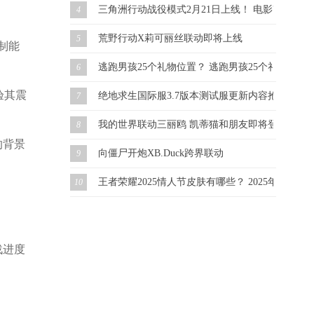
三角洲行动战役模式2月21日上线！ 电影改编 虚幻
4
荒野行动X莉可丽丝联动即将上线
5
机制能
逃跑男孩25个礼物位置？ 逃跑男孩25个礼物怎么
6
验其震
绝地求生国际服3.7版本测试服更新内容抢先看！
7
我的世界联动三丽鸥 凯蒂猫和朋友即将登场！
8
的背景
向僵尸开炮XB.Duck跨界联动
9
王者荣耀2025情人节皮肤有哪些？ 2025年情人
10
战进度