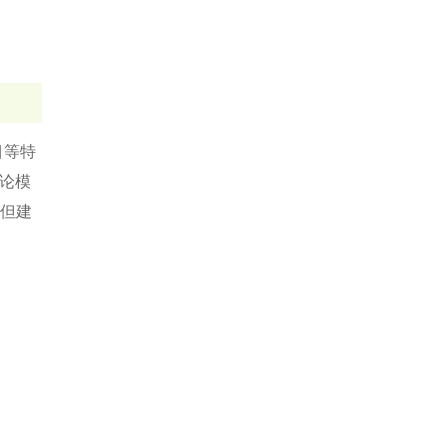
目等特
悖论模
但建