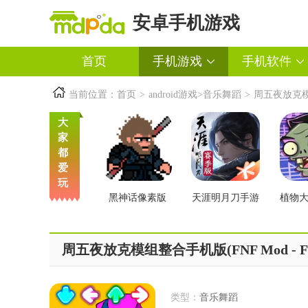
安卓手机游戏
首页
手机游戏
手机软件
当前位置：
首页
>
android游戏
>
音乐舞蹈
>
周五夜放克模组整合
大
家
都
爱
玩
黑神话像素版
天涯明月刀手游
植物
交版
周五夜放克模组整合手机版(FNF Mod - FNF M
类型：
音乐舞蹈