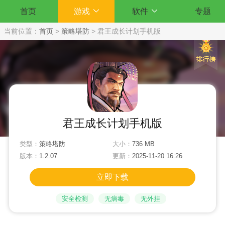
首页
游戏
软件
专题
当前位置：
首页
>
策略塔防
>
君王成长计划手机版
君王成长计划手机版
类型：
策略塔防
大小：
736 MB
版本：
1.2.07
更新：
2025-11-20 16:26
立即下载
安全检测
无病毒
无外挂