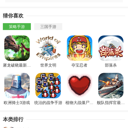
猜你喜欢
策略手游
三国手游
屠龙破晓最新版本
世界文明
夺宝忍者
部落杀
欧洲骑士3游戏
统治的战争手游
植物大战僵尸同人：以撒版
舰队指挥官最新版2024
本类排行