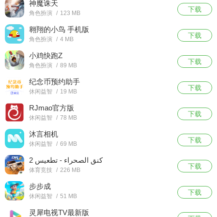
神魔诛天
下载
角色扮演
/
123 MB
翱翔的小鸟 手机版
下载
角色扮演
/
4 MB
小鸡快跑Z
下载
角色扮演
/
89 MB
纪念币预约助手
下载
休闲益智
/
19 MB
RJmao官方版
下载
休闲益智
/
78 MB
沐言相机
下载
休闲益智
/
69 MB
كنق الصحراء - تطعيس 2
下载
体育竞技
/
226 MB
步步成
下载
休闲益智
/
51 MB
灵犀电视TV最新版