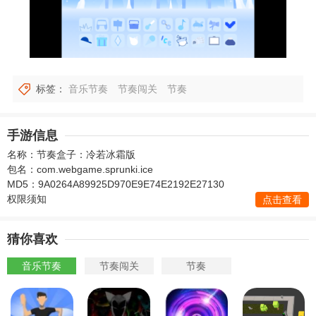
标签：
音乐节奏
节奏闯关
节奏
手游信息
名称：节奏盒子：冷若冰霜版
包名：com.webgame.sprunki.ice
MD5：9A0264A89925D970E9E74E2192E27130
权限须知
点击查看
猜你喜欢
音乐节奏
节奏闯关
节奏