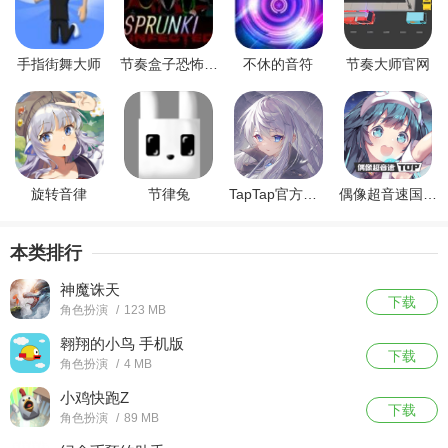
手指街舞大师
节奏盒子恐怖模组
不休的音符
节奏大师官网
旋转音律
节律兔
TapTap官方网站最新版
偶像超音速国际服
本类排行
神魔诛天
下载
角色扮演
/
123 MB
翱翔的小鸟 手机版
下载
角色扮演
/
4 MB
小鸡快跑Z
下载
角色扮演
/
89 MB