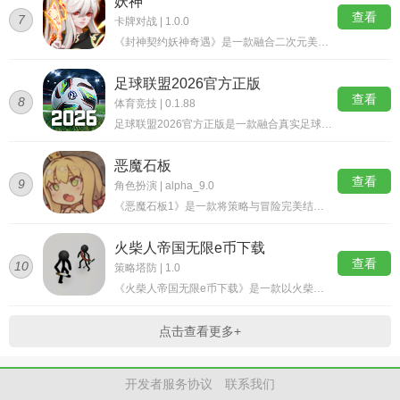
妖神
查看
7
卡牌对战
|
1.0.0
《封神契约妖神奇遇》是一款融合二次元美学与奇幻冒险元素的角色扮演手游，通过精湛的3D建模技术构建出瑰丽多彩的妖灵世界。游戏以独特的妖灵传说为主线剧情，为玩家开启一段穿梭于现实与幻境之间的奇妙旅程。独创的妖灵驯化系统赋予玩家高度自由的阵容搭配空间，每张精心设计的卡牌都可能成为扭转战局的关键。从策略博弈到即时战斗，游戏在深度与趣味性之间实现了完美平衡。
足球联盟2026官方正版
查看
8
体育竞技
|
0.1.88
足球联盟2026官方正版是一款融合真实足球体验与创新玩法的年度力作。这款游戏不仅继承了前作的经典元素，还加入了令人兴奋的全新内容，让玩家既能以经理身份经营俱乐部，又能亲自操控球员驰骋绿茵场，完美结合了策略管理与实时竞技的双重乐趣。
恶魔石板
查看
9
角色扮演
|
alpha_9.0
《恶魔石板1》是一款将策略与冒险完美结合的角色扮演游戏。在这个神秘的地下城世界中，玩家将化身为无畏的冒险者，面对古老的谜题与凶猛的恶魔。游戏通过多线剧情设计和丰富的角色成长系统，让每个选择都成为改变命运的关键。精致的画面表现与刺激的战斗体验，将带领玩家进入一个充满未知与惊喜的奇幻世界。
火柴人帝国无限e币下载
查看
10
策略塔防
|
1.0
《火柴人帝国无限e币下载》是一款以火柴人为主角的策略战争游戏，玩家将化身为帝国统治者，通过训练军队、修筑防御设施和运筹帷幄来扩张领土。游戏拥有多元化的兵种体系和技能组合，让玩家能随心配置战术阵容，感受千变万化的战斗快感。无限e币机制使玩家能迅速获得强力单位和建筑，大幅提升帝国发展效率。游戏采用极简画风，操作直观便捷，是策略游戏爱好者的不二之选。
点击查看更多+
开发者服务协议
联系我们