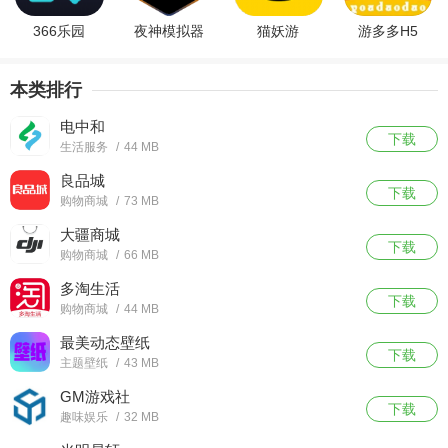
366乐园
夜神模拟器
猫妖游
游多多H5
本类排行
电中和
下载
生活服务
/
44 MB
良品城
下载
购物商城
/
73 MB
大疆商城
下载
购物商城
/
66 MB
多淘生活
下载
购物商城
/
44 MB
最美动态壁纸
下载
主题壁纸
/
43 MB
GM游戏社
下载
趣味娱乐
/
32 MB