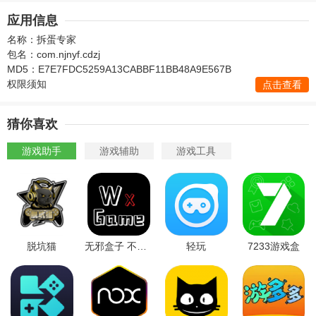
应用信息
名称：拆蛋专家
包名：com.njnyf.cdzj
MD5：E7E7FDC5259A13CABBF11BB48A9E567B
权限须知
点击查看
猜你喜欢
游戏助手
游戏辅助
游戏工具
脱坑猫
无邪盒子 不闪退版本
轻玩
7233游戏盒