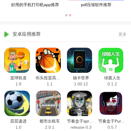
好用的手机打印机app推荐
pdf压缩软件推荐
安卓应用推荐
更多
篮球轨道
街头投篮高高手
抽卡世界
绿茵人生
1.8
1.1
1.00.12
0.1.2
层层递进
都市出租车
节奏盒子sprunki热门合集
节奏盒子PurpleCity模组
1.0
2.0.1
release-0.3
0.5.7