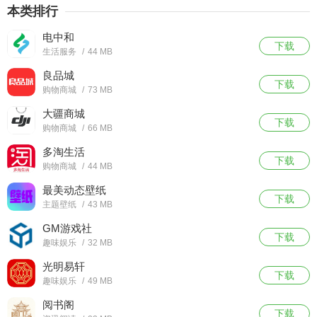
本类排行
电中和
下载
生活服务
/
44 MB
良品城
下载
购物商城
/
73 MB
大疆商城
下载
购物商城
/
66 MB
多淘生活
下载
购物商城
/
44 MB
最美动态壁纸
下载
主题壁纸
/
43 MB
GM游戏社
下载
趣味娱乐
/
32 MB
光明易轩
下载
趣味娱乐
/
49 MB
阅书阁
下载