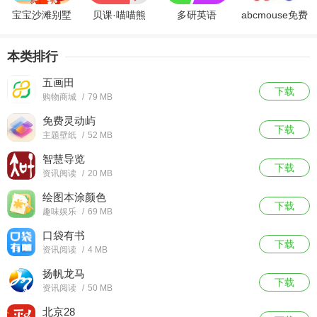
宝宝沙滩别墅
贝课·喵喵熊
多研英语
abcmouse免费
本类排行
五画田
下载
购物商城
/
79 MB
免费灵动屿
下载
主题壁纸
/
52 MB
智慧导览
下载
资讯阅读
/
20 MB
绘图本涂颜色
下载
趣味娱乐
/
69 MB
口袋有书
下载
资讯阅读
/
4 MB
扬帆龙马
下载
资讯阅读
/
50 MB
北京28