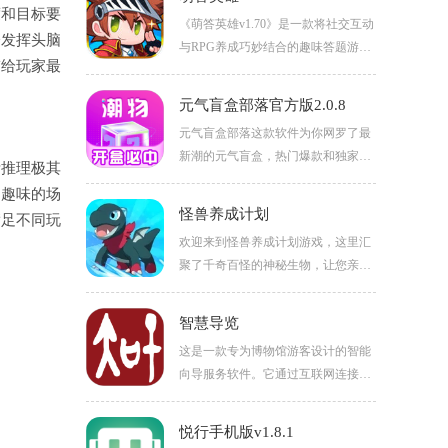
师。游戏画面逼真，比赛过程震撼，
度和目标要
《萌答英雄v1.70》是一款将社交互动
快来组建你的梦幻球队，开启绿茵征
分发挥头脑
与RPG养成巧妙结合的趣味答题游
程吧！
带给玩家最
戏。玩家在冒险旅程中，必须通过答
题来发动攻击，只有答对题目才能击
元气盲盒部落官方版2.0.8
败怪物、推进剧情。游戏玩法新颖，
元气盲盒部落这款软件为你网罗了最
让你在刷副本、闯关卡的过程中不知
新潮的元气盲盒，热门爆款和独家发
不觉增长知识，真正实现寓教于乐，
考推理极其
售款都能轻松找到。如果抽到重复款
乐趣十足。
多趣味的场
式，平台支持一键回收，让每次购买
怪兽养成计划
满足不同玩
都充满新鲜感。所有盲盒保证必出一
欢迎来到怪兽养成计划游戏，这里汇
件商品，绝无空盒情况，质量有保
聚了千奇百怪的神秘生物，让您亲历
障，大家可以放心入手。
一场跨越奇幻世界的冒险旅程，捕
捉、孵化、培育属于您的专属怪兽团
智慧导览
队，一同成长，争霸异界！喜欢玩怪
这是一款专为博物馆游客设计的智能
兽养成计划游戏的话千万不要错过了
向导服务软件。它通过互联网连接，
哦！
提供全面的博物馆讲解功能，无论你
身处哪个博物馆，都能获得详细的语
悦行手机版v1.8.1
音导览，帮助你深入了解博物馆的历