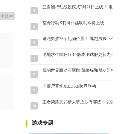
三角洲行动战役模式2月21日上线！ 电影改编 虚
4
密室逃生
荒野行动X莉可丽丝联动即将上线
5
逃跑男孩25个礼物位置？ 逃跑男孩25个礼物怎么
6
绝地求生国际服3.7版本测试服更新内容抢先看！
7
我的世界联动三丽鸥 凯蒂猫和朋友即将登场！
8
向僵尸开炮XB.Duck跨界联动
9
王者荣耀2025情人节皮肤有哪些？ 2025年情人
10
游戏专题