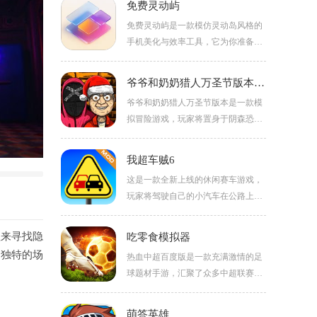
免费灵动屿
免费灵动屿是一款模仿灵动岛风格的
手机美化与效率工具，它为你准备了
丰富的桌面组件、快捷操作面板以及
个性化装饰功能。界面炫酷，操作简
爷爷和奶奶猎人万圣节版本（Grandpa and Granny 3）
单，是提升手机颜值和便捷操控的创
爷爷和奶奶猎人万圣节版本是一款模
意助手。包含多种风格的静态高清壁
拟冒险游戏，玩家将置身于阴森恐怖
纸与精美动态壁纸，用户可直接下载
的场景中，需要小心躲避爷爷奶奶的
设置，轻松更换手机桌面背景。包含
追击，确保自身安全。游戏凭借独特
多种风格的静态高清壁纸与精美动态
我超车贼6
的恐怖氛围、丰富的解谜元素以及复
壁纸，用户可直接下载设置，轻松更
这是一款全新上线的休闲赛车游戏，
杂的地形设计，为玩家带来一场惊心
换手机桌面背景。界面布局清晰，各
玩家将驾驶自己的小汽车在公路上不
动魄的冒险旅程。
类功能设置步骤简单，新手也能快速
断完成超车挑战。本版本已实现无限
打造出个性十足的手机桌面。
金币功能，无需担心资源限制，可自
理来寻找隐
吃零食模拟器
由购买并升级最强座驾，畅享极速竞
。独特的场
热血中超百度版是一款充满激情的足
速快感。
球题材手游，汇聚了众多中超联赛的
真实球星。你可以根据自己的喜好自
由组合球员，打造一支全新的冠军之
萌答英雄