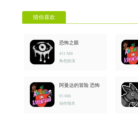
猜你喜欢
恐怖之眼
451 MB
角色扮演
阿曼达的冒险 恐怖
游戏
95 MB
动作闯关