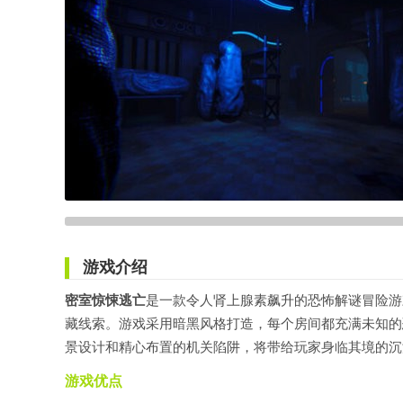
游戏介绍
密室惊悚逃亡
是一款令人肾上腺素飙升的恐怖解谜冒险游
藏线索。游戏采用暗黑风格打造，每个房间都充满未知的
景设计和精心布置的机关陷阱，将带给玩家身临其境的沉
游戏优点