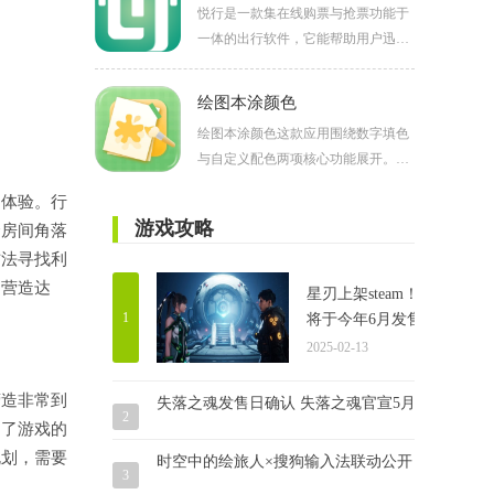
悦行是一款集在线购票与抢票功能于
史背景，让游览不再只是走马观花，
一体的出行软件，它能帮助用户迅速
从而显著提升你的旅行体验。
锁定车票，同时提供酒店预订、美食
推荐等一站式服务。更多精彩应用尽
绘图本涂颜色
在当易网，欢迎下载体验！
绘图本涂颜色这款应用围绕数字填色
与自定义配色两项核心功能展开。图
案库按动物、风景、人物与卡通四类
的体验。行
陈列，每类包含十余幅线稿。操作界
游戏攻略
个房间角落
面中每个闭合区块标注对应编号，颜
方法寻找利
色盘按编号排列，点击区块后自动匹
配颜色完成填充。自定义色彩模式允
局营造达
星刃上架steam！
许用户为任意编号重新指定色值，修
1
将于今年6月发售
改后该编号的所有区块同步更新。缩
2025-02-13
放功能支持双指捏合，放大后区块边
界以浅灰色虚线标示。
营造非常到
失落之魂发售日确认 失落之魂官宣5月30日发售！
2
加了游戏的
规划，需要
时空中的绘旅人×搜狗输入法联动公开
3