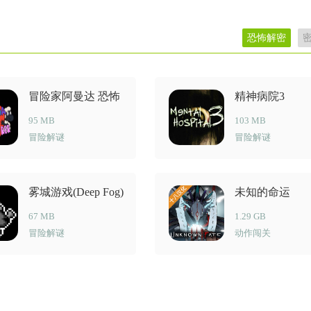
恐怖解密
冒险家阿曼达 恐怖
精神病院3
游戏
95 MB
103 MB
冒险解谜
冒险解谜
雾城游戏(Deep Fog)
未知的命运
67 MB
1.29 GB
冒险解谜
动作闯关