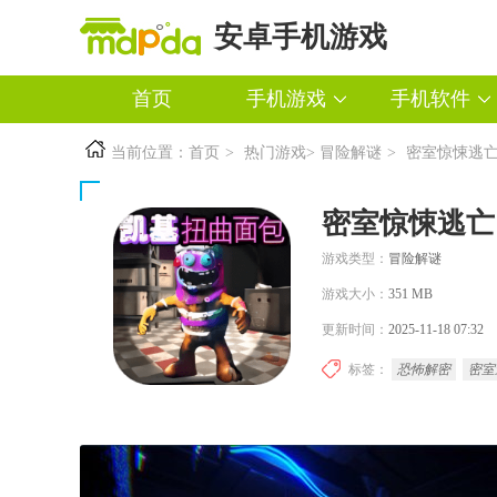
安卓手机游戏
首页
手机游戏
手机软件
当前位置：
首页
>
热门游戏
>
冒险解谜
>
密室惊悚逃
密室惊悚逃亡
游戏类型：
冒险解谜
游戏大小：
351 MB
更新时间：
2025-11-18 07:32
标签：
恐怖解密
密室