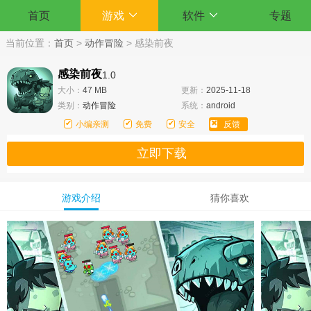
首页
游戏
软件
专题
当前位置：
首页
>
动作冒险
>
感染前夜
感染前夜
1.0
大小：
47 MB
更新：
2025-11-18
类别：
动作冒险
系统：
android
小编亲测
免费
安全
反馈
立即下载
游戏介绍
猜你喜欢