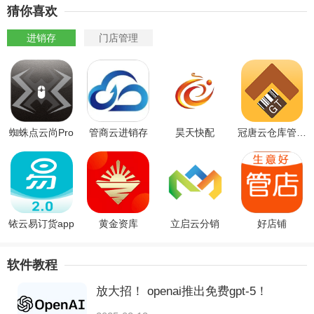
猜你喜欢
进销存
门店管理
蜘蛛点云尚Pro
管商云进销存
昊天快配
冠唐云仓库管理app
铱云易订货app
黄金资库
立启云分销
好店铺
软件教程
放大招！ openai推出免费gpt-5！